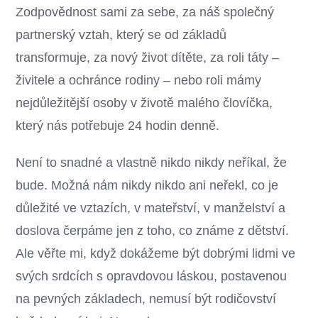
Zodpovědnost sami za sebe, za náš společný
partnerský vztah, který se od základů
transformuje, za nový život dítěte, za roli táty –
živitele a ochránce rodiny – nebo roli mámy
nejdůležitější osoby v životě malého človíčka,
který nás potřebuje 24 hodin denně.
Není to snadné a vlastně nikdo nikdy neříkal, že
bude. Možná nám nikdy nikdo ani neřekl, co je
důležité ve vztazích, v mateřství, v manželství a
doslova čerpáme jen z toho, co známe z dětství.
Ale věřte mi, když dokážeme být dobrými lidmi ve
svých srdcích s opravdovou láskou, postavenou
na pevných základech, nemusí být rodičovství