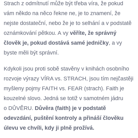
Strach z odmítnutí může být třeba víra, že pokud
vám někdo na něco řekne ne, je to znamení, že
nejste dostateční, nebo že je to selhání a v podstatě
oznámkování pětkou. A vy
věříte, že správný
člověk je, pokud dostává samé jedničky
, a vy
byste měli být správní.
Kdykoli jsou proti sobě stavěny v knihách osobního
rozvoje výrazy VÍRA vs. STRACH, jsou tím nejčastěji
myšleny pojmy FAITH vs. FEAR (strach). Faith je
kouzelné slovo. Jedná se totiž v samotném jádru
o DŮVĚRU.
Důvěra (faith) je v podstatě
odevzdání, puštění kontroly a přináší člověku
úlevu ve chvíli, kdy ji plně prožívá.