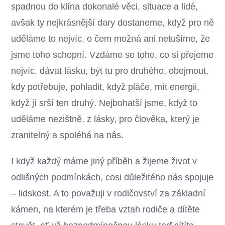
spadnou do klína dokonalé věci, situace a lidé,
avšak ty nejkrásnější dary dostaneme, když pro ně
uděláme to nejvíc, o čem možná ani netušíme, že
jsme toho schopní. Vzdáme se toho, co si přejeme
nejvíc, dávat lásku, být tu pro druhého, obejmout,
kdy potřebuje, pohladit, když pláče, mít energii,
když jí srší ten druhý. Nejbohatší jsme, když to
uděláme nezištně, z lásky, pro člověka, který je
zranitelný a spoléhá na nás.
I když každý máme jiný příběh a žijeme život v
odlišných podmínkách, cosi důležitého nás spojuje
– lidskost. A to považuji v rodičovství za základní
kámen, na kterém je třeba vztah rodiče a dítěte