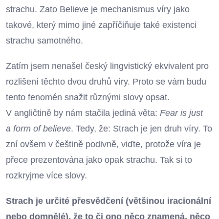
strachu. Zato Believe je mechanismus víry jako
takové, který mimo jiné zapříčiňuje také existenci
strachu samotného.
Zatím jsem nenašel český lingvistický ekvivalent pro
rozlišení těchto dvou druhů víry. Proto se vám budu
tento fenomén snažit různými slovy opsat.
V angličtině by nám stačila jediná věta:
Fear is just
a form of believe
. Tedy, že: Strach je jen druh víry. To
zní ovšem v češtině podivně, viďte, protože víra je
přece prezentována jako opak strachu. Tak si to
rozkryjme více slovy.
Strach je určité přesvědčení (většinou iracionální
nebo domnělé), že to či ono něco znamená, něco