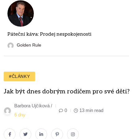
Páteční káva: Prodej nespokojenosti
Golden Rule
#ČLÁNKY
Jak být dnes dobrým rodičem pro své děti?
Barbora Ujčíková /
0
13 min read
6 dny