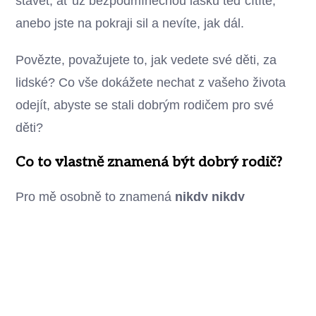
stavět, ať už bezpodmínečnou lásku teď cítíte,
anebo jste na pokraji sil a nevíte, jak dál.
Povězte, považujete to, jak vedete své děti, za
lidské? Co vše dokážete nechat z vašeho života
odejít, abyste se stali dobrým rodičem pro své
děti?
Co to vlastně znamená být dobrý rodič?
Pro mě osobně to znamená
nikdy nikdy
nezažívat pocit viny
– vážit si sama sebe a být
pyšná na svá rozhodnutí, která dělám v souladu s
hodnotami a láskou k sobě a svým dětem. Dnes tu
vedle mě sedí teenager kluk i holka, čtyřletá
princezna a proto vám mohu upřímně říct, že