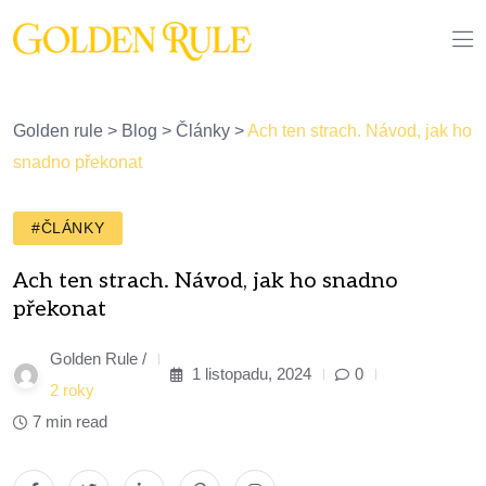
Golden rule
>
Blog
>
Články
>
Ach ten strach. Návod, jak ho
snadno překonat
#ČLÁNKY
Ach ten strach. Návod, jak ho snadno
překonat
Golden Rule /
1 listopadu, 2024
0
2 roky
7 min read