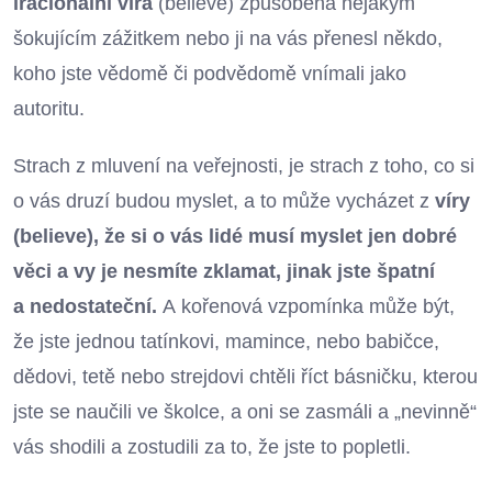
iracionální víra
(believe) způsobená nějakým
šokujícím zážitkem nebo ji na vás přenesl někdo,
koho jste vědomě či podvědomě vnímali jako
autoritu.
Strach z mluvení na veřejnosti, je strach z toho, co si
o vás druzí budou myslet, a to může vycházet z
víry
(believe), že si o vás lidé musí myslet jen dobré
věci a vy je nesmíte zklamat, jinak jste špatní
a nedostateční.
A kořenová vzpomínka může být,
že jste jednou tatínkovi, mamince, nebo babičce,
dědovi, tetě nebo strejdovi chtěli říct básničku, kterou
jste se naučili ve školce, a oni se zasmáli a „nevinně“
vás shodili a zostudili za to, že jste to popletli.