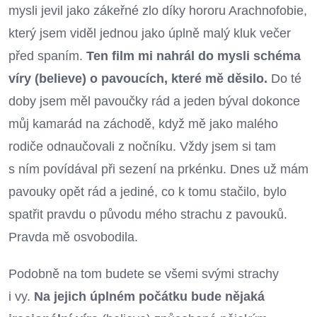
mysli jevil jako zákeřné zlo díky hororu Arachnofobie,
který jsem viděl jednou jako úplně malý kluk večer
před spaním.
Ten film mi nahrál do mysli schéma
víry (believe) o pavoucích, které mě děsilo.
Do té
doby jsem měl pavoučky rád a jeden býval dokonce
můj kamarád na záchodě, když mě jako malého
rodiče odnaučovali z nočníku. Vždy jsem si tam
s ním povídával při sezení na prkénku. Dnes už mám
pavouky opět rád a jediné, co k tomu stačilo, bylo
spatřit pravdu o původu mého strachu z pavouků.
Pravda mě osvobodila.
Podobně na tom budete se všemi svými strachy
i vy.
Na jejich úplném počátku bude nějaká