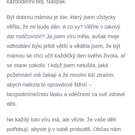
každodenní boj. Naopak.
Být dobrou mámou je dar, který jsem vždycky
věřila, že mi bude dán. A co vy? Věříte v takový
dar rodičovství? Já jsem víru měla, avšak moje
odhodlání bylo ještě větší a věděla jsem, že být
mámou se chci učit každičký den svého života, ať
se stane cokoliv. I když jsem netušila, jaká
požehnání mě čekají a že mnoho lidí ztratím,
abych nalezla to opravdové štěstí –
bezpodmínečnou lásku a vděčnost za své zdravé
děti.
Ne každý tuto víru má, ale vězte, že vaše děti
potřebují, abyste ji v sobě probudili. Občas nám