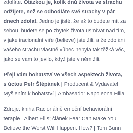
zdoláte.
Otázkou je, kolik dnů života ve strachu
odžijete, než se odhodláte své strachy v pár
dnech zdolat.
Jedno je jisté, že až to budete mít za
sebou, budete se po zbytek života usmívat nad tím,
v jaké iracionální víře (believe) jste žili, a že zdolání
vašeho strachu vlastně vůbec nebyla tak těžká věc,
jako se vám to jevilo, když jste v něm žili.
Přeji vám bohatství ve všech aspektech života,
s úctou Petr Štěpánek
|
Producent & Vydavatel
Myšlením k bohatství | Ambasador Napoleona Hilla
Zdroje: kniha Racionálně emoční behaviorální
terapie | Albert Ellis; článek Fear Can Make You
Believe the Worst Will Happen. How? | Tom Bunn