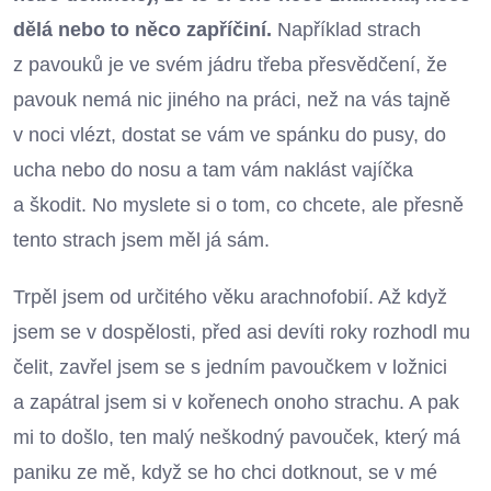
dělá nebo to něco zapříčiní.
Například strach
z pavouků je ve svém jádru třeba přesvědčení, že
pavouk nemá nic jiného na práci, než na vás tajně
v noci vlézt, dostat se vám ve spánku do pusy, do
ucha nebo do nosu a tam vám naklást vajíčka
a škodit. No myslete si o tom, co chcete, ale přesně
tento strach jsem měl já sám.
Trpěl jsem od určitého věku arachnofobií. Až když
jsem se v dospělosti, před asi devíti roky rozhodl mu
čelit, zavřel jsem se s jedním pavoučkem v ložnici
a zapátral jsem si v kořenech onoho strachu. A pak
mi to došlo, ten malý neškodný pavouček, který má
paniku ze mě, když se ho chci dotknout, se v mé