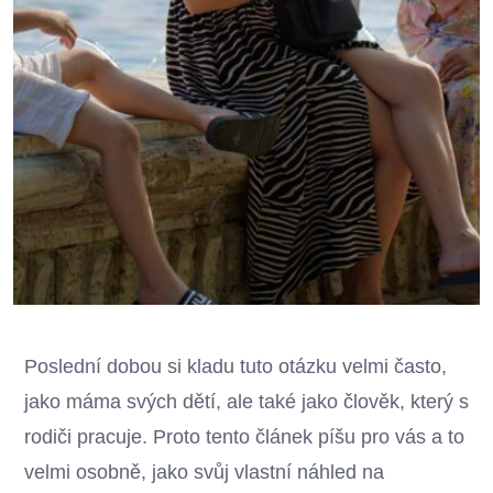
Poslední dobou si kladu tuto otázku velmi často,
jako máma svých dětí, ale také jako člověk, který s
rodiči pracuje. Proto tento článek píšu pro vás a to
velmi osobně, jako svůj vlastní náhled na