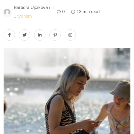
Barbora Ujčíková /
0
13 min read
1 týdnem