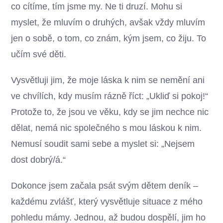
co cítíme, tím jsme my. Ne ti druzí. Mohu si
myslet, že mluvím o druhých, avšak vždy mluvím
jen o sobě, o tom, co znám, kým jsem, co žiju. To
učím své děti.
Vysvětluji jim, že moje láska k nim se nemění ani
ve chvílích, kdy musím rázně říct: „Ukliď si pokoj!“
Protože to, že jsou ve věku, kdy se jim nechce nic
dělat, nemá nic společného s mou láskou k nim.
Nemusí soudit sami sebe a myslet si: „Nejsem
dost dobrý/á.“
Dokonce jsem začala psát svým dětem deník –
každému zvlášť, který vysvětluje situace z mého
pohledu mámy. Jednou, až budou dospělí, jim ho