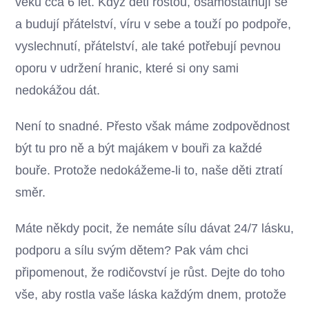
věku cca 6 let. Když děti rostou, osamostatňují se
a budují přátelství, víru v sebe a touží po podpoře,
vyslechnutí, přátelství, ale také potřebují pevnou
oporu v udržení hranic, které si ony sami
nedokážou dát.
Není to snadné. Přesto však máme zodpovědnost
být tu pro ně a být majákem v bouři za každé
bouře. Protože nedokážeme-li to, naše děti ztratí
směr.
Máte někdy pocit, že nemáte sílu dávat 24/7 lásku,
podporu a sílu svým dětem? Pak vám chci
připomenout, že rodičovství je růst. Dejte do toho
vše, aby rostla vaše láska každým dnem, protože