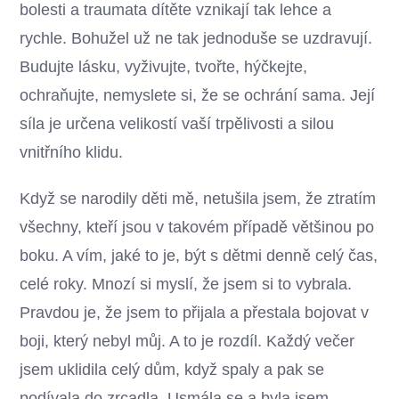
bolesti a traumata dítěte vznikají tak lehce a
rychle. Bohužel už ne tak jednoduše se uzdravují.
Budujte lásku, vyživujte, tvořte, hýčkejte,
ochraňujte, nemyslete si, že se ochrání sama. Její
síla je určena velikostí vaší trpělivosti a silou
vnitřního klidu.
Když se narodily děti mě, netušila jsem, že ztratím
všechny, kteří jsou v takovém případě většinou po
boku. A vím, jaké to je, být s dětmi denně celý čas,
celé roky. Mnozí si myslí, že jsem si to vybrala.
Pravdou je, že jsem to přijala a přestala bojovat v
boji, který nebyl můj. A to je rozdíl. Každý večer
jsem uklidila celý dům, když spaly a pak se
podívala do zrcadla. Usmála se a byla jsem