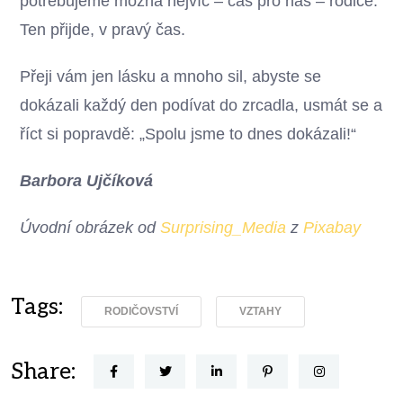
potřebujeme možná nejvíc – čas pro nás – rodiče.
Ten přijde, v pravý čas.
Přeji vám jen lásku a mnoho sil, abyste se
dokázali každý den podívat do zrcadla, usmát se a
říct si popravdě: „Spolu jsme to dnes dokázali!“
Barbora Ujčíková
Úvodní obrázek od
Surprising_Media
z
Pixabay
Tags:
RODIČOVSTVÍ
VZTAHY
Share: