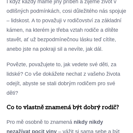
I když každý máme jiný příběh a žijeme život v
odlišných podmínkách, cosi důležitého nás spojuje
– lidskost. A to považuji v rodičovství za základní
kámen, na kterém je třeba vztah rodiče a dítěte
stavět, ať už bezpodmínečnou lásku teď cítíte,
anebo jste na pokraji sil a nevíte, jak dál.
Povězte, považujete to, jak vedete své děti, za
lidské? Co vše dokážete nechat z vašeho života
odejít, abyste se stali dobrým rodičem pro své
děti?
Co to vlastně znamená být dobrý rodič?
Pro mě osobně to znamená
nikdy nikdy
nezažívat pocit viny
– vážit si sama sebe a být