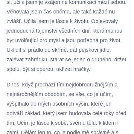
si, učila jsem je vzájemné komunikaci mezi sebou.
Věnovala jsem čas oběma, ale také každému
zvlášť. Učila jsem je lásce k životu. Objevovaly
jednoduchá tajemství všedních dní, která mohou
být uvolňující pro mysl a jsou potřebná pro život.
Uklidit si prádlo do skříně, dát pejskovi jídlo,
zalévat zahrádku, starat se jeden o druhého, držet
spolu, být si oporou, uklízet hračky.
Dnes, když prochází tím nejdobrodružnějším a
nejnáročnějším obdobím, se vše, co je učím,
vyšplhalo do mých osobních výšin, které jen
dotváří základ, který jsem budovala celé roky před
tím. Učím je lásce k sobě, svému tělu, k lidem i
zemi. Dělám jen to, co je podle mě správné a s