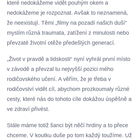
které nedokážeme vidět pouhým okem a
nedokážeme je rozpoznat. Avšak to neznamená,
že neexistují. Těmi „filmy na pozadí našich duší“
myslím různá traumata, zatížení z minulosti nebo
převzaté životní otěže předešlých generací.
„Život v pravdě a lidskosti“ nyní vyhrál první místo
v závodě a převzal tu nejvyšší pozici mého
rodičovského učení. A věřím, že je třeba v
rodičovství vidět cíl, abychom prozkoumaly různé
cesty, které nás do tohoto cíle dokážou úspěšně a
ve zdraví přivést.
Stále máme totiž šanci být něčí hrdiny a to přece
chceme. V koutku duše po tom každý toužíme. Už