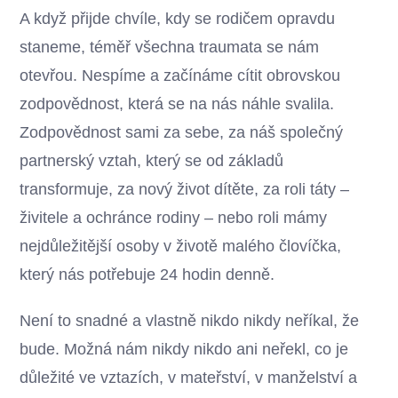
A když přijde chvíle, kdy se rodičem opravdu
staneme, téměř všechna traumata se nám
otevřou. Nespíme a začínáme cítit obrovskou
zodpovědnost, která se na nás náhle svalila.
Zodpovědnost sami za sebe, za náš společný
partnerský vztah, který se od základů
transformuje, za nový život dítěte, za roli táty –
živitele a ochránce rodiny – nebo roli mámy
nejdůležitější osoby v životě malého človíčka,
který nás potřebuje 24 hodin denně.
Není to snadné a vlastně nikdo nikdy neříkal, že
bude. Možná nám nikdy nikdo ani neřekl, co je
důležité ve vztazích, v mateřství, v manželství a