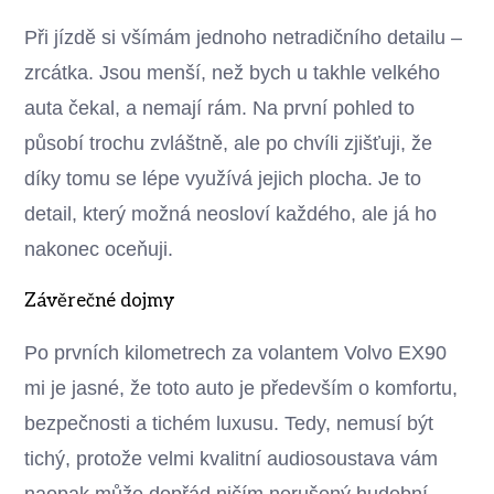
Při jízdě si všímám jednoho netradičního detailu –
zrcátka. Jsou menší, než bych u takhle velkého
auta čekal, a nemají rám. Na první pohled to
působí trochu zvláštně, ale po chvíli zjišťuji, že
díky tomu se lépe využívá jejich plocha. Je to
detail, který možná neosloví každého, ale já ho
nakonec oceňuji.
Závěrečné dojmy
Po prvních kilometrech za volantem Volvo EX90
mi je jasné, že toto auto je především o komfortu,
bezpečnosti a tichém luxusu. Tedy, nemusí být
tichý, protože velmi kvalitní audiosoustava vám
naopak může dopřád ničím nerušený hudební