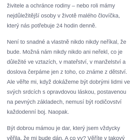
živitele a ochránce rodiny – nebo roli mámy
nejdůležitější osoby v životě malého človíčka,
který nás potřebuje 24 hodin denně.
Není to snadné a vlastně nikdo nikdy neříkal, že
bude. Možná nám nikdy nikdo ani neřekl, co je
důležité ve vztazích, v mateřství, v manželství a
doslova čerpáme jen z toho, co známe z dětství.
Ale věřte mi, když dokážeme být dobrými lidmi ve
svých srdcích s opravdovou láskou, postavenou
na pevných základech, nemusí být rodičovství
každodenní boj. Naopak.
Být dobrou mámou je dar, který jsem vždycky
věřila, že mi bude dán. A co vy? Věříte v takový