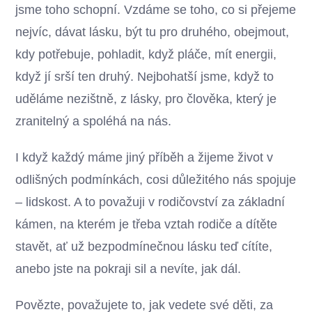
jsme toho schopní. Vzdáme se toho, co si přejeme
nejvíc, dávat lásku, být tu pro druhého, obejmout,
kdy potřebuje, pohladit, když pláče, mít energii,
když jí srší ten druhý. Nejbohatší jsme, když to
uděláme nezištně, z lásky, pro člověka, který je
zranitelný a spoléhá na nás.
I když každý máme jiný příběh a žijeme život v
odlišných podmínkách, cosi důležitého nás spojuje
– lidskost. A to považuji v rodičovství za základní
kámen, na kterém je třeba vztah rodiče a dítěte
stavět, ať už bezpodmínečnou lásku teď cítíte,
anebo jste na pokraji sil a nevíte, jak dál.
Povězte, považujete to, jak vedete své děti, za