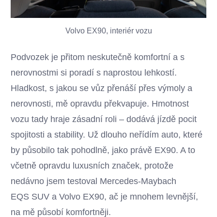
Volvo EX90, interiér vozu
Podvozek je přitom neskutečně komfortní a s
nerovnostmi si poradí s naprostou lehkostí.
Hladkost, s jakou se vůz přenáší přes výmoly a
nerovnosti, mě opravdu překvapuje. Hmotnost
vozu tady hraje zásadní roli – dodává jízdě pocit
spojitosti a stability. Už dlouho neřídím auto, které
by působilo tak pohodlně, jako právě EX90. A to
včetně opravdu luxusních značek, protože
nedávno jsem testoval Mercedes-Maybach
EQS SUV a Volvo EX90, ač je mnohem levnější,
na mě působí komfortněji.