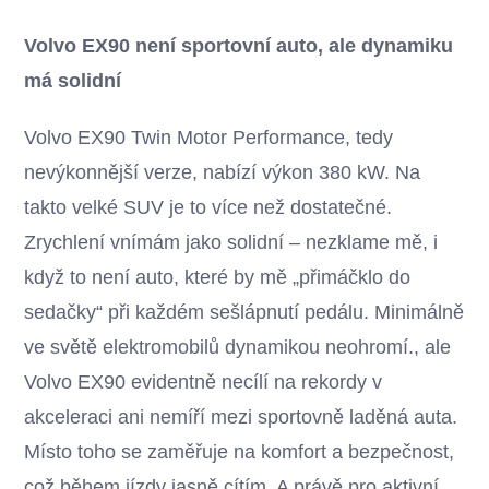
Volvo EX90 není sportovní auto, ale dynamiku
má solidní
Volvo EX90 Twin Motor Performance, tedy
nevýkonnější verze, nabízí výkon 380 kW. Na
takto velké SUV je to více než dostatečné.
Zrychlení vnímám jako solidní – nezklame mě, i
když to není auto, které by mě „přimáčklo do
sedačky“ při každém sešlápnutí pedálu. Minimálně
ve světě elektromobilů dynamikou neohromí., ale
Volvo EX90 evidentně necílí na rekordy v
akceleraci ani nemíří mezi sportovně laděná auta.
Místo toho se zaměřuje na komfort a bezpečnost,
což během jízdy jasně cítím. A právě pro aktivní