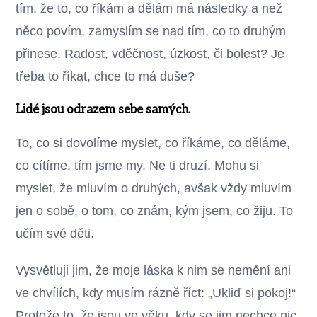
tím, že to, co říkám a dělám má následky a než
něco povím, zamyslím se nad tím, co to druhým
přinese. Radost, vděčnost, úzkost, či bolest? Je
třeba to říkat, chce to má duše?
Lidé jsou odrazem sebe samých.
To, co si dovolíme myslet, co říkáme, co děláme,
co cítíme, tím jsme my. Ne ti druzí. Mohu si
myslet, že mluvím o druhých, avšak vždy mluvím
jen o sobě, o tom, co znám, kým jsem, co žiju. To
učím své děti.
Vysvětluji jim, že moje láska k nim se nemění ani
ve chvílích, kdy musím rázně říct: „Ukliď si pokoj!“
Protože to, že jsou ve věku, kdy se jim nechce nic