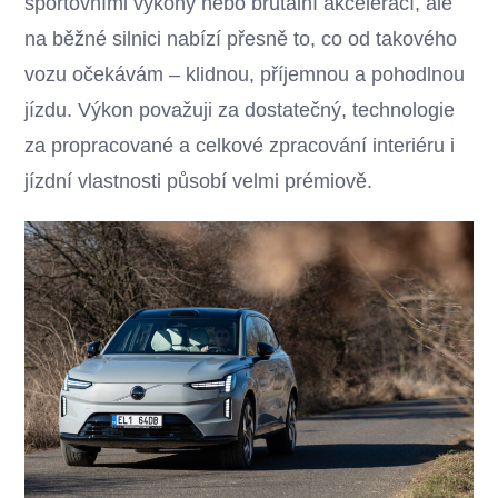
sportovními výkony nebo brutální akcelerací, ale
na běžné silnici nabízí přesně to, co od takového
vozu očekávám – klidnou, příjemnou a pohodlnou
jízdu. Výkon považuji za dostatečný, technologie
za propracované a celkové zpracování interiéru i
jízdní vlastnosti působí velmi prémiově.