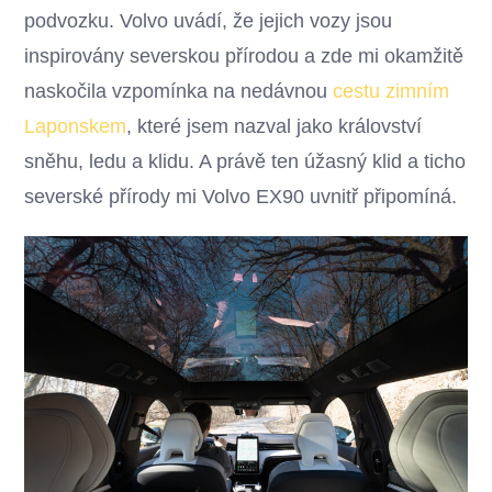
podvozku. Volvo uvádí, že jejich vozy jsou
inspirovány severskou přírodou a zde mi okamžitě
naskočila vzpomínka na nedávnou
cestu zimním
Laponskem
, které jsem nazval jako království
sněhu, ledu a klidu. A právě ten úžasný klid a ticho
severské přírody mi Volvo EX90 uvnitř připomíná.