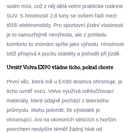
sedm míst, což z něj dělá velmi praktické rodinné
SUV. S hmotností 2,8 tuny se ovšem řadí mezi
těžší elektromobily. Pro sportovní jízdní vlastnosti
je to samozřejmě nevýhoda, ale z pohledu
komfortu to vnímám spíše jako výhodu. Hmotnost
totiž přispívá k pocitu stability a pohodlí při jízdě.
Uvnitř Volva EX90 vládne ticho, pokud chcete
První věc, která mě u EX90 doslova ohromuje, je
ticho uvnitř vozu. Volvo využívá odhlučňovací
materiály, které údajně pochází z leteckého
průmyslu. Mohu potvrdit, že výsledek je
ohromující. Ani na okresních silnicích s horším
povrchem neslyším téměř žádný hluk od