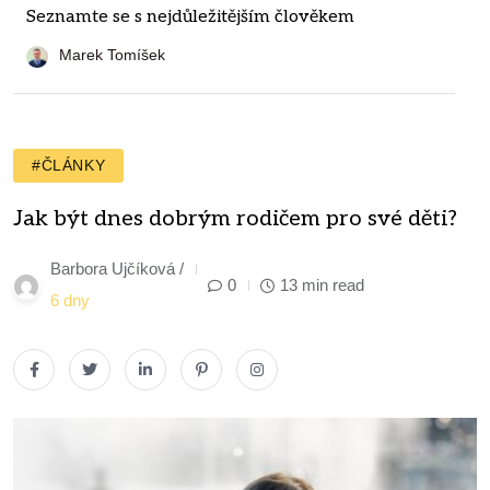
Seznamte se s nejdůležitějším člověkem
Marek Tomíšek
#ČLÁNKY
Jak být dnes dobrým rodičem pro své děti?
Barbora Ujčíková /
0
13 min read
6 dny