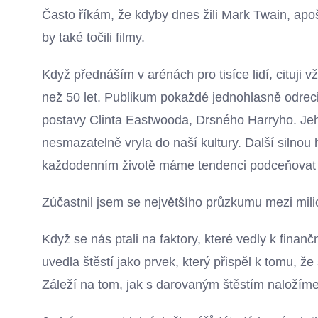
Často říkám, že kdyby dnes žili Mark Twain, ap
by také točili filmy.
Když přednáším v arénách pro tisíce lidí, cituji vž
než 50 let. Publikum pokaždé jednohlasně odrecit
postavy Clinta Eastwooda, Drsného Harryho. Jeh
nesmazatelně vryla do naší kultury. Další silnou
každodenním životě máme tendenci podceňovat s
Zúčastnil jsem se největšího průzkumu mezi milio
Když se nás ptali na faktory, které vedly k fina
uvedla štěstí jako prvek, který přispěl k tomu, že
Záleží na tom, jak s darovaným štěstím naložíme