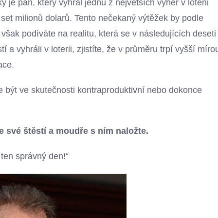
 je pán, který vyhrál jednu z největších výher v loterii
 set milionů dolarů. Tento nečekaný výtěžek by podle
šak podíváte na realitu, která se v následujících deseti
í a vyhráli v loterii, zjistíte, že v průměru trpí vyšší míro
ace.
že být ve skutečnosti kontraproduktivní nebo dokonce
své štěstí a moudře s ním naložte.
 ten správný den!“