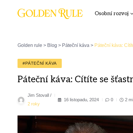
Osobní rozvoj
Golden rule
>
Blog
>
Páteční káva
>
Páteční káva: Cítí
#PÁTEČNÍ KÁVA
Páteční káva: Cítíte se šťast
Jim Stovall /
16 listopadu, 2024
0
2 m
2 roky