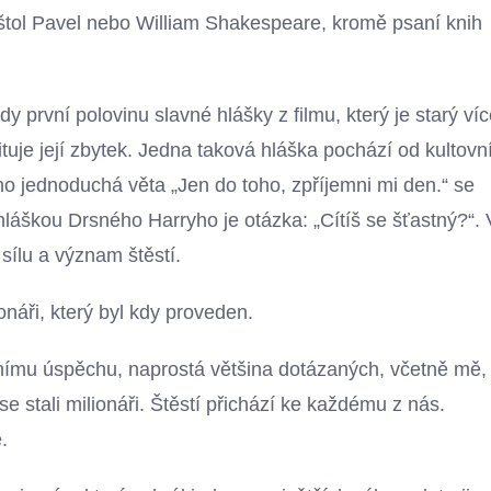
oštol Pavel nebo William Shakespeare, kromě psaní knih
dy první polovinu slavné hlášky z filmu, který je starý ví
uje její zbytek. Jedna taková hláška pochází od kultovn
o jednoduchá věta „Jen do toho, zpříjemni mi den.“ se
 hláškou Drsného Harryho je otázka: „Cítíš se šťastný?“. 
ílu a význam štěstí.
náři, který byl kdy proveden.
nčnímu úspěchu, naprostá většina dotázaných, včetně mě,
 se stali milionáři. Štěstí přichází ke každému z nás.
.