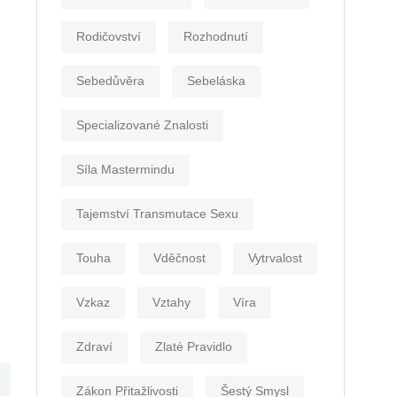
Rodičovství
Rozhodnutí
Sebedůvěra
Sebeláska
Specializované Znalosti
Síla Mastermindu
Tajemství Transmutace Sexu
Touha
Vděčnost
Vytrvalost
Vzkaz
Vztahy
Víra
Zdraví
Zlaté Pravidlo
Zákon Přitažlivosti
Šestý Smysl