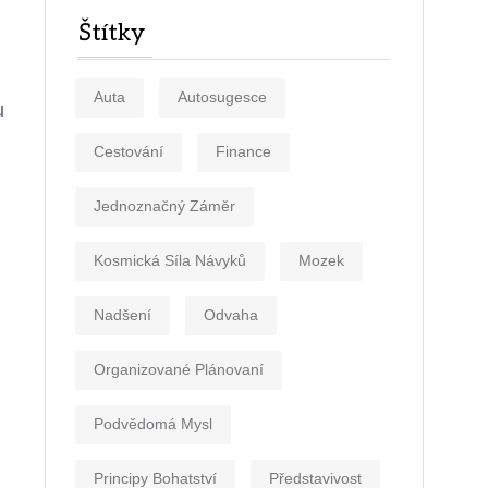
Štítky
Auta
Autosugesce
u
Cestování
Finance
Jednoznačný Záměr
Kosmická Síla Návyků
Mozek
Nadšení
Odvaha
Organizované Plánovaní
Podvědomá Mysl
Principy Bohatství
Představivost