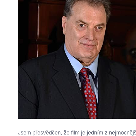
Jsem přesvědčen, že film je jedním z nejmocnějš