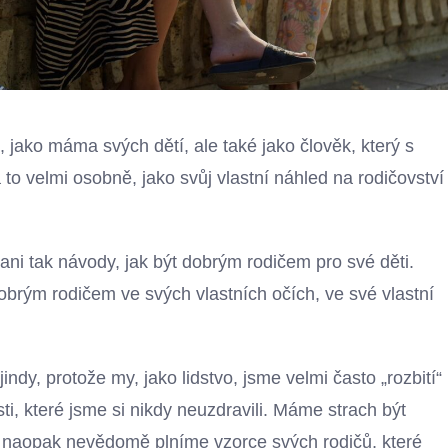
, jako máma svých dětí, ale také jako člověk, který s
a to velmi osobně, jako svůj vlastní náhled na rodičovství
ni tak návody, jak být dobrým rodičem pro své děti.
dobrým rodičem ve svých vlastních očích, ve své vlastní
indy, protože my, jako lidstvo, jsme velmi často „rozbití“
sti, které jsme si nikdy neuzdravili. Máme strach být
o naopak nevědomě plníme vzorce svých rodičů, které