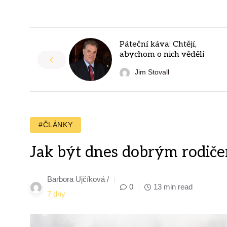
Páteční káva: Chtějí,
abychom o nich věděli
Jim Stovall
#ČLÁNKY
Jak být dnes dobrým rodiče
Barbora Ujčíková /
0
13 min read
7 dny