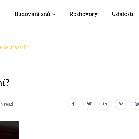
Budování snů
Rozhovory
Události
te se šťastní?
ní?
in read