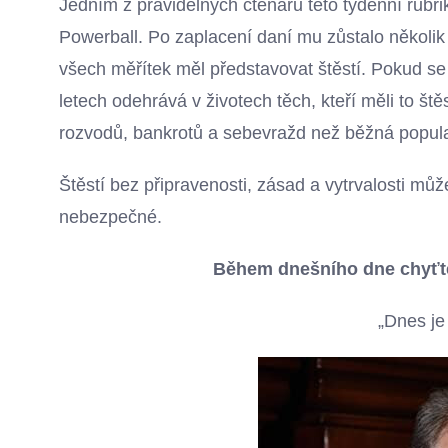
Jedním z pravidelných čtenářů této týdenní rubriky
Powerball. Po zaplacení daní mu zůstalo několik
všech měřítek měl představovat štěstí. Pokud se v
letech odehrává v životech těch, kteří měli to štěst
rozvodů, bankrotů a sebevražd než běžná popul
Štěstí bez připravenosti, zásad a vytrvalosti mů
nebezpečné.
Během dnešního dne chyťte 
„Dnes je