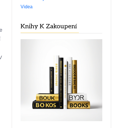
Videa
Knihy K Zakoupení
ce
í
V