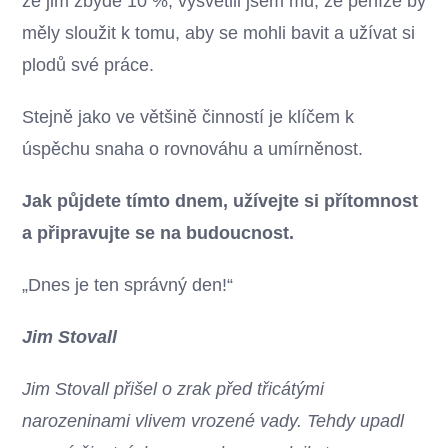
že jim zbyde 10 %, vysvětlil jsem mu, že peníze by
měly sloužit k tomu, aby se mohli bavit a užívat si
plodů své práce.
Stejně jako ve většině činností je klíčem k
úspěchu snaha o rovnováhu a umírněnost.
Jak půjdete tímto dnem, užívejte si přítomnost
a připravujte se na budoucnost.
„Dnes je ten správný den!“
Jim Stovall
Jim Stovall přišel o zrak před třicátými
narozeninami vlivem vrozené vady. Tehdy upadl