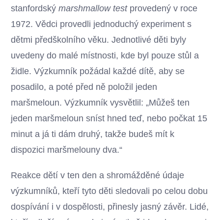
stanfordský
marshmallow test
provedený v roce
1972. Vědci provedli jednoduchý experiment s
dětmi předškolního věku. Jednotlivé děti byly
uvedeny do malé místnosti, kde byl pouze stůl a
židle. Výzkumník požádal každé dítě, aby se
posadilo, a poté před ně položil jeden
maršmeloun. Výzkumník vysvětlil: „Můžeš ten
jeden maršmeloun sníst hned teď, nebo počkat 15
minut a já ti dám druhý, takže budeš mít k
dispozici maršmelouny dva.“
Reakce dětí v ten den a shromážděné údaje
výzkumníků, kteří tyto děti sledovali po celou dobu
dospívání i v dospělosti, přinesly jasný závěr. Lidé,