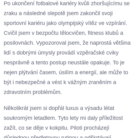
Po ukončení fotbalové kariéry kvůli zhoršujícímu se
zraku a následné slepotě jsem zakončil svoji
sportovní kariéru jako olympijský vítěz ve vzpírání.
Cvičil jsem v bezpočtu tělocvičen, fitness klubů a
posilovnách. Vypozoroval jsem, že naprostá většina
lidí s dobrými úmysly provádí vzpěračské cviky
nesprávně a tento postup neustále opakuje. To je
nejen plýtvání časem, úsilím a energií, ale může to
být i nebezpečné a vést k vážným zraněním a
zdravotním problémům.
Několikrát jsem si dopřál luxus a výsadu létat
soukromým letadlem. Tyto lety mi daly příležitost
zažít, co se děje v kokpitu. Piloti procházejí
důslednou předletovou rutinou a odškrtávají