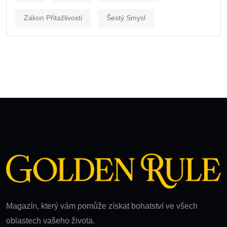
Zákon Přitažlivosti
Šestý Smysl
Magazín, který vám pomůže získat bohatství ve všech
oblastech vašeho života.