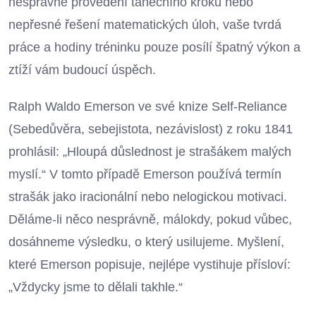
nesprávné provedení tanečního kroku nebo
nepřesné řešení matematických úloh, vaše tvrdá
práce a hodiny tréninku pouze posílí špatný výkon a
ztíží vám budoucí úspěch.
Ralph Waldo Emerson ve své knize Self-Reliance
(Sebedůvěra, sebejistota, nezávislost) z roku 1841
prohlásil: „Hloupá důslednost je strašákem malých
myslí.“ V tomto případě Emerson používá termín
strašák jako iracionální nebo nelogickou motivaci.
Děláme-li něco nesprávně, málokdy, pokud vůbec,
dosáhneme výsledku, o který usilujeme. Myšlení,
které Emerson popisuje, nejlépe vystihuje přísloví:
„Vždycky jsme to dělali takhle.“