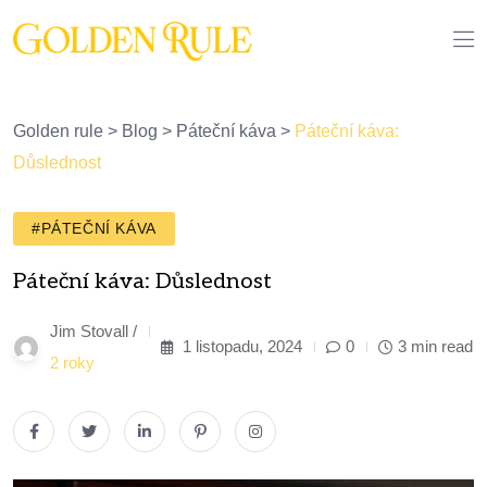
Golden rule
>
Blog
>
Páteční káva
>
Páteční káva:
Důslednost
#PÁTEČNÍ KÁVA
Páteční káva: Důslednost
Jim Stovall /
1 listopadu, 2024
0
3 min read
2 roky