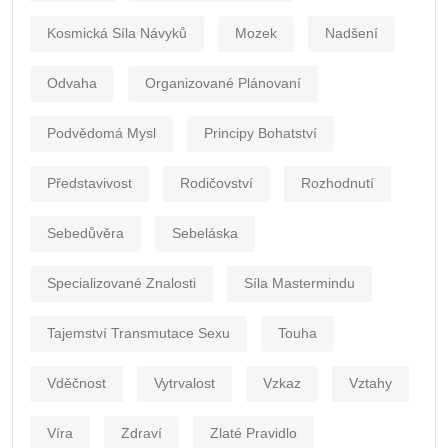
Kosmická Síla Návyků
Mozek
Nadšení
Odvaha
Organizované Plánovaní
Podvědomá Mysl
Principy Bohatství
Představivost
Rodičovství
Rozhodnutí
Sebedůvěra
Sebeláska
Specializované Znalosti
Síla Mastermindu
Tajemství Transmutace Sexu
Touha
Vděčnost
Vytrvalost
Vzkaz
Vztahy
Víra
Zdraví
Zlaté Pravidlo