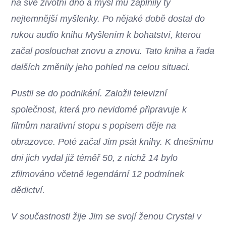
na své životní dno a mysl mu zaplnily ty
nejtemnější myšlenky. Po nějaké době dostal do
rukou audio knihu Myšlením k bohatství, kterou
začal poslouchat znovu a znovu. Tato kniha a řada
dalších změnily jeho pohled na celou situaci.
Pustil se do podnikání. Založil televizní
společnost, která pro nevidomé připravuje k
filmům narativní stopu s popisem děje na
obrazovce. Poté začal Jim psát knihy. K dnešnímu
dni jich vydal již téměř 50, z nichž 14 bylo
zfilmováno včetně legendární 12 podmínek
dědictví.
V součastnosti žije Jim se svojí ženou Crystal v