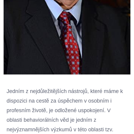
Jedním z nejdůležitějších nástrojů, které máme k
dispozici na cestě za úspěchem v osobním i
profesním životě, je odložené uspokojení. V
oblasti behaviorálních věd je jedním z
nejvýznamnějších výzkumů v této oblasti tzv.