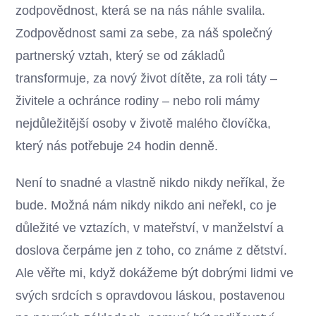
zodpovědnost, která se na nás náhle svalila.
Zodpovědnost sami za sebe, za náš společný
partnerský vztah, který se od základů
transformuje, za nový život dítěte, za roli táty –
živitele a ochránce rodiny – nebo roli mámy
nejdůležitější osoby v životě malého človíčka,
který nás potřebuje 24 hodin denně.
Není to snadné a vlastně nikdo nikdy neříkal, že
bude. Možná nám nikdy nikdo ani neřekl, co je
důležité ve vztazích, v mateřství, v manželství a
doslova čerpáme jen z toho, co známe z dětství.
Ale věřte mi, když dokážeme být dobrými lidmi ve
svých srdcích s opravdovou láskou, postavenou