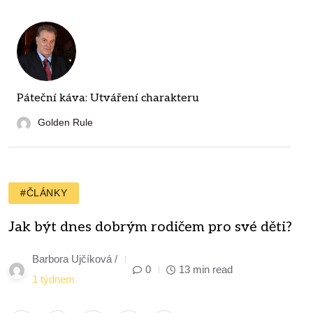
Páteční káva: Utváření charakteru
Golden Rule
#ČLÁNKY
Jak být dnes dobrým rodičem pro své děti?
Barbora Ujčíková /
0
13 min read
1 týdnem