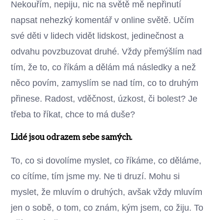
Nekouřím, nepiju, nic na světě mě nepřinutí
napsat nehezký komentář v online světě. Učím
své děti v lidech vidět lidskost, jedinečnost a
odvahu povzbuzovat druhé. Vždy přemýšlím nad
tím, že to, co říkám a dělám má následky a než
něco povím, zamyslím se nad tím, co to druhým
přinese. Radost, vděčnost, úzkost, či bolest? Je
třeba to říkat, chce to má duše?
Lidé jsou odrazem sebe samých.
To, co si dovolíme myslet, co říkáme, co děláme,
co cítíme, tím jsme my. Ne ti druzí. Mohu si
myslet, že mluvím o druhých, avšak vždy mluvím
jen o sobě, o tom, co znám, kým jsem, co žiju. To