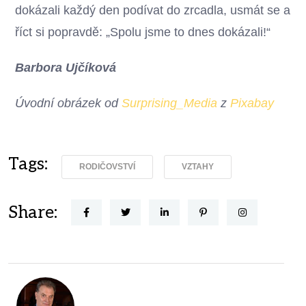
dokázali každý den podívat do zrcadla, usmát se a
říct si popravdě: „Spolu jsme to dnes dokázali!“
Barbora Ujčíková
Úvodní obrázek od
Surprising_Media
z
Pixabay
Tags:
RODIČOVSTVÍ
VZTAHY
Share: