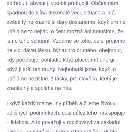
potřebují, abyste ji v sobě probudili. Občas nám
spadnou do klína dokonalé věci, situace a lidé,
avšak ty nejkrásnější dary dostaneme, když pro ně
uděláme to nejvíc, o čem možná ani netušíme, že
jsme toho schopní. Vzdáme se toho, co si přejeme
nejvíc, dávat lásku, být tu pro druhého, obejmout,
kdy potřebuje, pohladit, když pláče, mít energii,
když jí srší ten druhý. Nejbohatší jsme, když to
uděláme nezištně, z lásky, pro člověka, který je
zranitelný a spoléhá na nás.
I když každý máme jiný příběh a žijeme život v
odlišných podmínkách, cosi důležitého nás spojuje
– lidskost. A to považuji v rodičovství za základní
kámen, na kterém je třeba vztah rodiče a dítěte