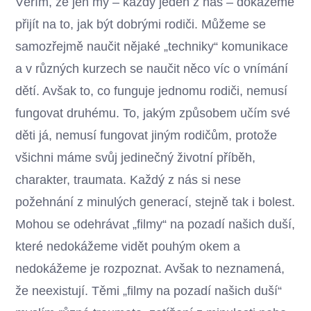
Věřím, že jen my – každý jeden z nás – dokážeme
přijít na to, jak být dobrými rodiči. Můžeme se
samozřejmě naučit nějaké „techniky“ komunikace
a v různých kurzech se naučit něco víc o vnímání
dětí. Avšak to, co funguje jednomu rodiči, nemusí
fungovat druhému. To, jakým způsobem učím své
děti já, nemusí fungovat jiným rodičům, protože
všichni máme svůj jedinečný životní příběh,
charakter, traumata. Každý z nás si nese
požehnání z minulých generací, stejně tak i bolest.
Mohou se odehrávat „filmy“ na pozadí našich duší,
které nedokážeme vidět pouhým okem a
nedokážeme je rozpoznat. Avšak to neznamená,
že neexistují. Těmi „filmy na pozadí našich duší“