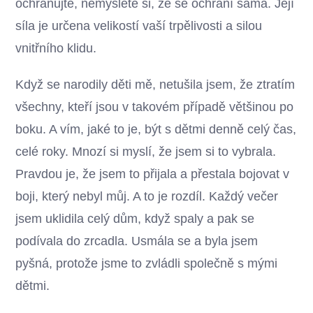
ochraňujte, nemyslete si, že se ochrání sama. Její
síla je určena velikostí vaší trpělivosti a silou
vnitřního klidu.
Když se narodily děti mě, netušila jsem, že ztratím
všechny, kteří jsou v takovém případě většinou po
boku. A vím, jaké to je, být s dětmi denně celý čas,
celé roky. Mnozí si myslí, že jsem si to vybrala.
Pravdou je, že jsem to přijala a přestala bojovat v
boji, který nebyl můj. A to je rozdíl. Každý večer
jsem uklidila celý dům, když spaly a pak se
podívala do zrcadla. Usmála se a byla jsem
pyšná, protože jsme to zvládli společně s mými
dětmi.