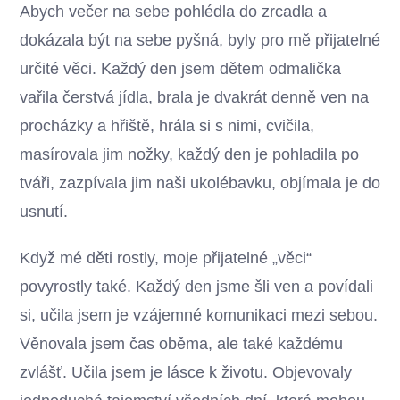
Abych večer na sebe pohlédla do zrcadla a
dokázala být na sebe pyšná, byly pro mě přijatelné
určité věci. Každý den jsem dětem odmalička
vařila čerstvá jídla, brala je dvakrát denně ven na
procházky a hřiště, hrála si s nimi, cvičila,
masírovala jim nožky, každý den je pohladila po
tváři, zazpívala jim naši ukolébavku, objímala je do
usnutí.
Když mé děti rostly, moje přijatelné „věci“
povyrostly také. Každý den jsme šli ven a povídali
si, učila jsem je vzájemné komunikaci mezi sebou.
Věnovala jsem čas oběma, ale také každému
zvlášť. Učila jsem je lásce k životu. Objevovaly