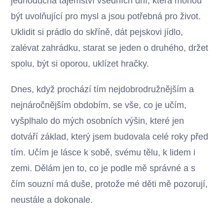
jednoduchá tajemství všedních dní, která mohou
být uvolňující pro mysl a jsou potřebná pro život.
Uklidit si prádlo do skříně, dát pejskovi jídlo,
zalévat zahrádku, starat se jeden o druhého, držet
spolu, být si oporou, uklízet hračky.
Dnes, když prochází tím nejdobrodružnějším a
nejnáročnějším obdobím, se vše, co je učím,
vyšplhalo do mých osobních výšin, které jen
dotváří základ, který jsem budovala celé roky před
tím. Učím je lásce k sobě, svému tělu, k lidem i
zemi. Dělám jen to, co je podle mě správné a s
čím souzní má duše, protože mé děti mě pozorují,
neustále a dokonale.