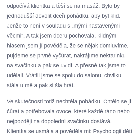
odpočívá klientka a těší se na masáž. Bylo by
jednodušší dovolit dceři pohádku, aby byl klid.
Jenže to není v souladu s „mými nastavenými
věcmi“. A tak jsem dceru pochovala, klidným
hlasem jsem jí pověděla, že se nějak domluvíme,
půjdeme se prvně vyčůrat, nakrájíme nektarinku
na svačinku a pak se uvidí. A přesně tak jsme to
udělali. Vrátili jsme se spolu do salonu, chvilku
stála u mě a pak si šla hrát.
Ve skutečnosti totiž nechtěla pohádku. Chtělo se jí
čůrat a potřebovala ovoce, které každé ráno nebo
nejpozději na dopolední svačinku dostává.
Klientka se usmála a pověděla mi: Psychologii dětí