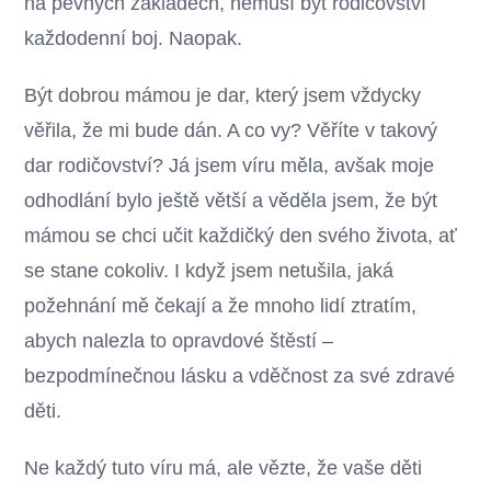
na pevných základech, nemusí být rodičovství
každodenní boj. Naopak.
Být dobrou mámou je dar, který jsem vždycky
věřila, že mi bude dán. A co vy? Věříte v takový
dar rodičovství? Já jsem víru měla, avšak moje
odhodlání bylo ještě větší a věděla jsem, že být
mámou se chci učit každičký den svého života, ať
se stane cokoliv. I když jsem netušila, jaká
požehnání mě čekají a že mnoho lidí ztratím,
abych nalezla to opravdové štěstí –
bezpodmínečnou lásku a vděčnost za své zdravé
děti.
Ne každý tuto víru má, ale vězte, že vaše děti