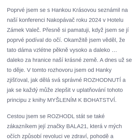
Poprvé jsem se s Hankou Krásovou seznámil na
naší konferenci Nakopávač roku 2024 v Hotelu
Zámek Valeč. Přesně si pamatuji, když jsem se jí
poprvé podíval do očí. Okamžitě jsem věděl, že
tato dáma vzlétne pěkně vysoko a daleko …
daleko za hranice naší krásné země. A dnes už se
to děje. V tomto rozhovoru jsem od Hanky
zjišťoval, jak dělá svá správné ROZHODNUTÍ a
jak se každý může zlepšit v uplatňování tohoto
principu z knihy MYŠLENÍM K BOHATSTVÍ.
Cestou jsem se ROZHODL stát se také
zákazníkem její značky BALA21, která v mých
očích způsobí revoluci ve zdraví, pohodě a