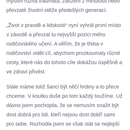
myslím různá traumata, zatížení z minulosti nebo
převzaté životní otěže předešlých generací.
„Život v pravdě a lidskosti“ nyní vyhrál první místo
v závodě a převzal tu nejvyšší pozici mého
rodičovského učení. A věřím, že je třeba v
rodičovství vidět cíl, abychom prozkoumaly různé
cesty, které nás do tohoto cíle dokážou úspěšně a
ve zdraví přivést.
Stále máme totiž šanci být něčí hrdiny a to přece
chceme. V koutku duše po tom každý toužíme. Už
dávno jsem pochopila, že se nemusím snažit být
dost dobrá pro lidi, kteří nejsou dost dobří sami
pro sebe. Rozhodla jsem se však stát se nejlepší