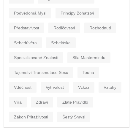
Podvědomá Mysl
Principy Bohatství
Představivost
Rodičovství
Rozhodnutí
Sebedůvěra
Sebeláska
Specializované Znalosti
Síla Mastermindu
Tajemství Transmutace Sexu
Touha
Vděčnost
Vytrvalost
Vzkaz
Vztahy
Víra
Zdraví
Zlaté Pravidlo
Zákon Přitažlivosti
Šestý Smysl