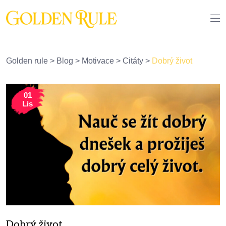
Golden rule
>
Blog
>
Motivace
>
Citáty
>
Dobrý život
01
Lis
Dobrý život