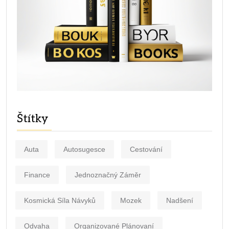
Štítky
Auta
Autosugesce
Cestování
Finance
Jednoznačný Záměr
Kosmická Síla Návyků
Mozek
Nadšení
Odvaha
Organizované Plánovaní