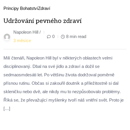
Principy Bohatství
Zdraví
Udržování pevného zdraví
Napoleon Hill /
0
8 min read
3 měsíce
Milí čtenáři, Napoleon Hill byl v některých oblastech velmi
disciplinovaný. Dbal na své jídlo a zdraví a dožil se
sedmaosmdesáti let. Po většinu života dodržoval poměrně
přísnou rutinu. Občas si zakouřil doutník a příležitostně si dal
skleničku nebo dvě, ale nikdy mu to nezpůsobovalo problémy.
Říká se, že převažující myšlenky tvoří náš vnitřní svět. Proto je
[…]