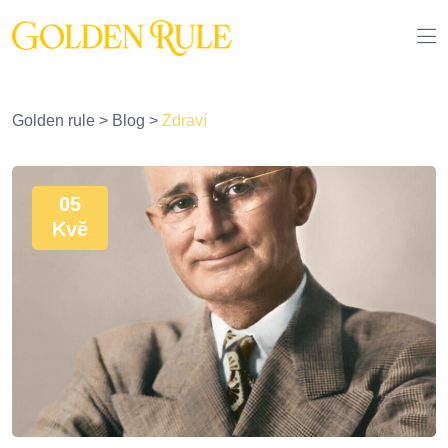
Golden rule
>
Blog
>
Zdraví
05
Kvě