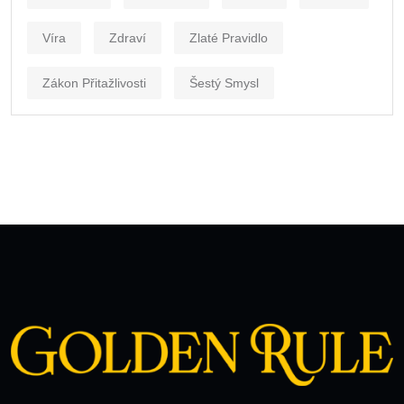
Víra
Zdraví
Zlaté Pravidlo
Zákon Přitažlivosti
Šestý Smysl