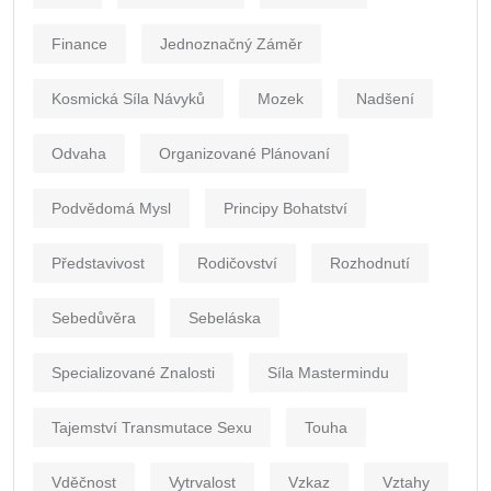
Finance
Jednoznačný Záměr
Kosmická Síla Návyků
Mozek
Nadšení
Odvaha
Organizované Plánovaní
Podvědomá Mysl
Principy Bohatství
Představivost
Rodičovství
Rozhodnutí
Sebedůvěra
Sebeláska
Specializované Znalosti
Síla Mastermindu
Tajemství Transmutace Sexu
Touha
Vděčnost
Vytrvalost
Vzkaz
Vztahy