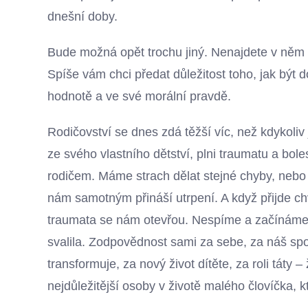
dnešní doby.
Bude možná opět trochu jiný. Nenajdete v něm a
Spíše vám chci předat důležitost toho, jak být 
hodnotě a ve své morální pravdě.
Rodičovství se dnes zdá těžší víc, než kdykoliv j
ze svého vlastního dětství, plni traumatu a bole
rodičem. Máme strach dělat stejné chyby, neb
nám samotným přináší utrpení. A když přijde c
traumata se nám otevřou. Nespíme a začínáme c
svalila. Zodpovědnost sami za sebe, za náš spo
transformuje, za nový život dítěte, za roli táty 
nejdůležitější osoby v životě malého človíčka, 