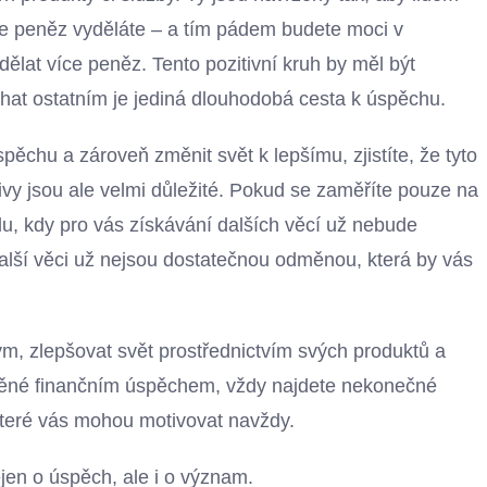
íce peněz vyděláte – a tím pádem budete moci v
ělat více peněz. Tento pozitivní kruh by měl být
at ostatním je jediná dlouhodobá cesta k úspěchu.
ěchu a zároveň změnit svět k lepšímu, zjistíte, že tyto
vy jsou ale velmi důležité. Pokud se zaměříte pouze na
, kdy pro vás získávání dalších věcí už nebude
další věci už nejsou dostatečnou odměnou, která by vás
, zlepšovat svět prostřednictvím svých produktů a
žněné finančním úspěchem, vždy najdete nekonečné
 které vás mohou motivovat navždy.
jen o úspěch, ale i o význam.