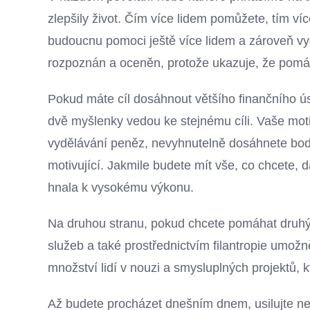
zlepšily život. Čím více lidem pomůžete, tím v
budoucnu pomoci ještě více lidem a zároveň vyd
rozpoznán a oceněn, protože ukazuje, že pomáh
Pokud máte cíl dosáhnout většího finančního úsp
dvě myšlenky vedou ke stejnému cíli. Vaše moti
vydělávání peněz, nevyhnutelně dosáhnete bodu
motivující. Jakmile budete mít vše, co chcete, 
hnala k vysokému výkonu.
Na druhou stranu, pokud chcete pomáhat druhým
služeb a také prostřednictvím filantropie umo
množství lidí v nouzi a smysluplných projektů,
Až budete procházet dnešním dnem, usilujte ne