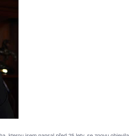
a, kterou jsem napsal před 25 lety, se znovu objevila