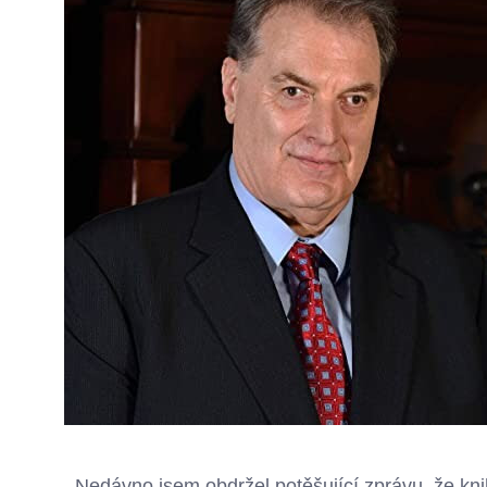
Nedávno jsem obdržel potěšující zprávu, že knih