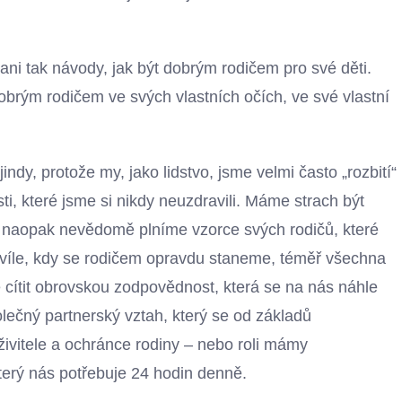
ni tak návody, jak být dobrým rodičem pro své děti.
dobrým rodičem ve svých vlastních očích, ve své vlastní
indy, protože my, jako lidstvo, jsme velmi často „rozbití“
sti, které jsme si nikdy neuzdravili. Máme strach být
o naopak nevědomě plníme vzorce svých rodičů, které
hvíle, kdy se rodičem opravdu staneme, téměř všechna
ítit obrovskou zodpovědnost, která se na nás náhle
lečný partnerský vztah, který se od základů
– živitele a ochránce rodiny – nebo roli mámy
který nás potřebuje 24 hodin denně.