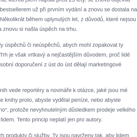
bestsellerem už při prvním vydání a znovu se dostala na
 Několikrát během uplynulých let, z důvodů, které nejsou
 a znovu si našla úspěch na trhu.
dy úspěchů či neúspěchů, abych mohl zopakovat ty
rh je však vrtkavý a nejčastějším důvodem, proč lidé
Osobní doporučení z úst do úst dělají marketingové
knih vede reportéry a novináře k otázce, jaké jsou mé
ete knihy proto, abyste vydělal peníze, nebo abyste
no“, protože nevyhnutelným důsledkem prodeje velkého
idem. Tento princip neplatí jen pro autory.
h produkty či služby. Ty jsou navrženy tak, aby lidem