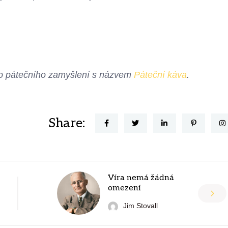
ého pátečního zamyšlení s názvem
Páteční káva
.
Share:
Víra nemá žádná
omezení
Jim Stovall