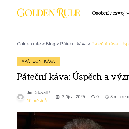
Osobní rozvoj
Golden rule
>
Blog
>
Páteční káva
>
Páteční káva: Ús
#PÁTEČNÍ KÁVA
Páteční káva: Úspěch a vý
Jim Stovall /
3 října, 2025
0
3 min rea
10 měsíců