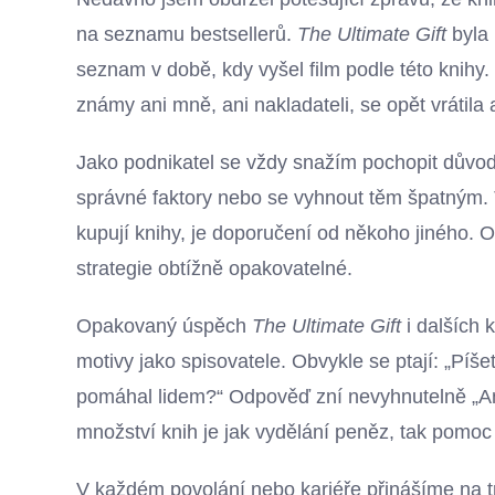
na seznamu bestsellerů.
The Ultimate Gift
byla 
seznam v době, kdy vyšel film podle této knihy.
známy ani mně, ani nakladateli, se opět vrátila
Jako podnikatel se vždy snažím pochopit důvo
správné faktory nebo se vyhnout těm špatným. T
kupují knihy, je doporučení od někoho jiného. 
strategie obtížně opakovatelné.
Opakovaný úspěch
The Ultimate Gift
i dalších 
motivy jako spisovatele. Obvykle se ptají: „Píš
pomáhal lidem?“ Odpověď zní nevyhnutelně „A
množství knih je jak vydělání peněz, tak pomoc l
V každém povolání nebo kariéře přinášíme na tr