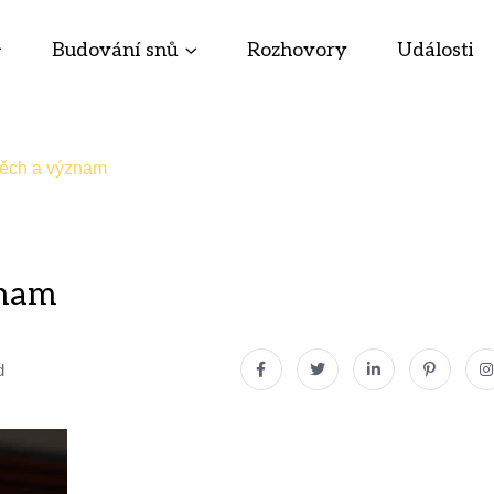
Budování snů
Rozhovory
Události
pěch a význam
znam
d