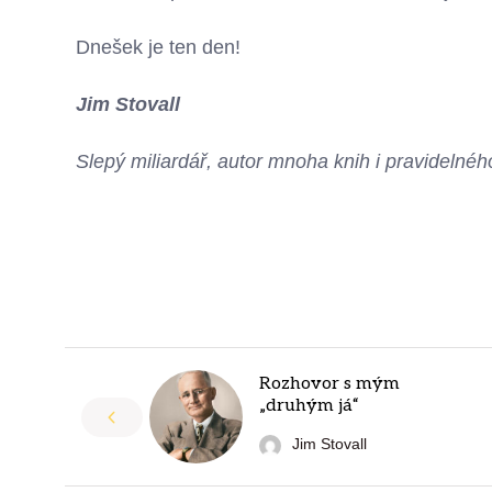
Dnešek je ten den!
Jim Stovall
Slepý miliardář, autor mnoha knih i pravideln
Rozhovor s mým
„druhým já“
Jim Stovall