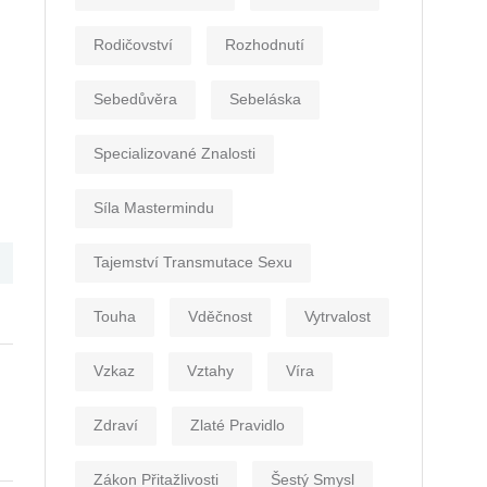
Rodičovství
Rozhodnutí
Sebedůvěra
Sebeláska
Specializované Znalosti
Síla Mastermindu
Tajemství Transmutace Sexu
Touha
Vděčnost
Vytrvalost
Vzkaz
Vztahy
Víra
Zdraví
Zlaté Pravidlo
Zákon Přitažlivosti
Šestý Smysl