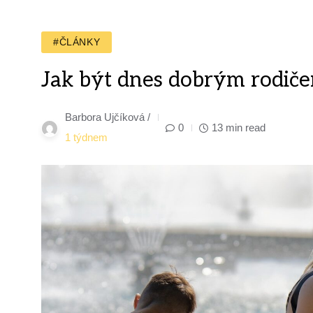
#ČLÁNKY
Jak být dnes dobrým rodiče
Barbora Ujčíková /
0
13 min read
1 týdnem