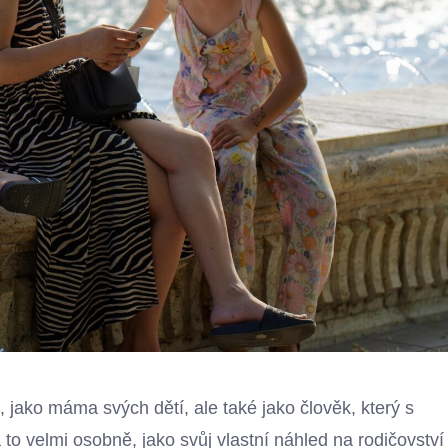
, jako máma svých dětí, ale také jako člověk, který s
a to velmi osobně, jako svůj vlastní náhled na rodičovství