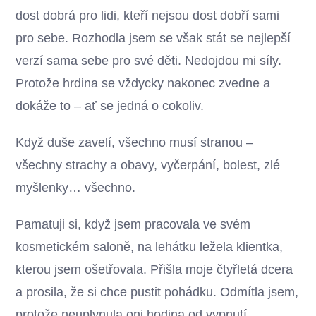
dost dobrá pro lidi, kteří nejsou dost dobří sami
pro sebe. Rozhodla jsem se však stát se nejlepší
verzí sama sebe pro své děti. Nedojdou mi síly.
Protože hrdina se vždycky nakonec zvedne a
dokáže to – ať se jedná o cokoliv.
Když duše zavelí, všechno musí stranou –
všechny strachy a obavy, vyčerpání, bolest, zlé
myšlenky… všechno.
Pamatuji si, když jsem pracovala ve svém
kosmetickém saloně, na lehátku ležela klientka,
kterou jsem ošetřovala. Přišla moje čtyřletá dcera
a prosila, že si chce pustit pohádku. Odmítla jsem,
protože neuplynula oni hodina od vypnutí