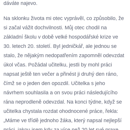
dáváte najevo.
Na sklonku života mi otec vyprávěl, co způsobilo, že
si začal vážit dochvilnosti. Můj otec chodil na
základní školu v době velké hospodářské krize ve
30. letech 20. století. Byl jedničkář, ale jednou se
stalo, že nějakým nedopatřením zapomněl odevzdat
úkol včas. Požádal učitelku, jestli by mohl práci
napsat ještě ten večer a přinést ji druhý den ráno,
čímž se o jeden den opozdil. Učitelka s jeho
návrhem souhlasila a on svou práci následujícího
rána neprodleně odevzdal. Na konci týdne, když se
učitelka chystala rozdat ohodnocené práce, řekla:
„Máme ve třídě jednoho žáka, který napsal nejlepší
práci, jakou jsem kdy za více než 20 let své praxe