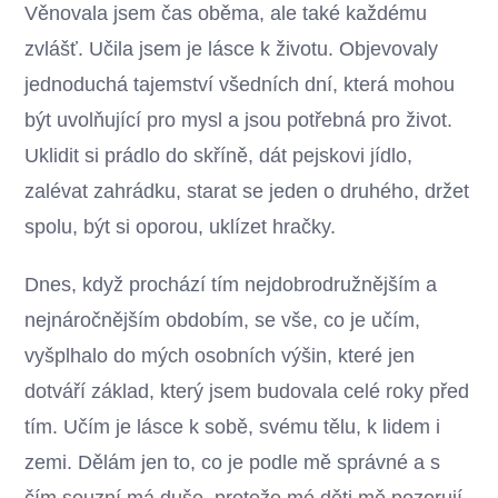
Věnovala jsem čas oběma, ale také každému
zvlášť. Učila jsem je lásce k životu. Objevovaly
jednoduchá tajemství všedních dní, která mohou
být uvolňující pro mysl a jsou potřebná pro život.
Uklidit si prádlo do skříně, dát pejskovi jídlo,
zalévat zahrádku, starat se jeden o druhého, držet
spolu, být si oporou, uklízet hračky.
Dnes, když prochází tím nejdobrodružnějším a
nejnáročnějším obdobím, se vše, co je učím,
vyšplhalo do mých osobních výšin, které jen
dotváří základ, který jsem budovala celé roky před
tím. Učím je lásce k sobě, svému tělu, k lidem i
zemi. Dělám jen to, co je podle mě správné a s
čím souzní má duše, protože mé děti mě pozorují,