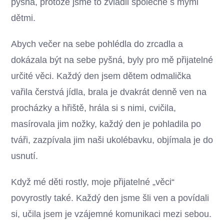
pyšná, protože jsme to zvládli společně s mými
dětmi.
Abych večer na sebe pohlédla do zrcadla a
dokázala být na sebe pyšná, byly pro mě přijatelné
určité věci. Každý den jsem dětem odmalička
vařila čerstvá jídla, brala je dvakrát denně ven na
procházky a hřiště, hrála si s nimi, cvičila,
masírovala jim nožky, každý den je pohladila po
tváři, zazpívala jim naši ukolébavku, objímala je do
usnutí.
Když mé děti rostly, moje přijatelné „věci“
povyrostly také. Každý den jsme šli ven a povídali
si, učila jsem je vzájemné komunikaci mezi sebou.