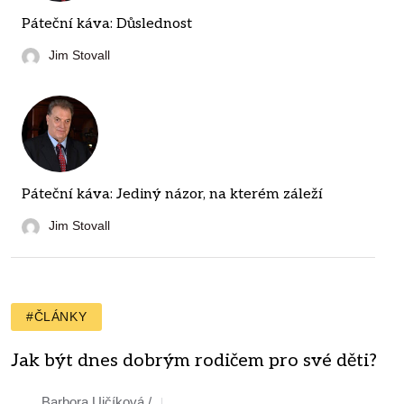
Páteční káva: Důslednost
Jim Stovall
Páteční káva: Jediný názor, na kterém záleží
Jim Stovall
#ČLÁNKY
Jak být dnes dobrým rodičem pro své děti?
Barbora Ujčíková /