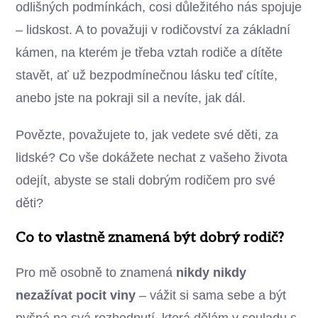
odlišných podmínkách, cosi důležitého nás spojuje
– lidskost. A to považuji v rodičovství za základní
kámen, na kterém je třeba vztah rodiče a dítěte
stavět, ať už bezpodmínečnou lásku teď cítíte,
anebo jste na pokraji sil a nevíte, jak dál.
Povězte, považujete to, jak vedete své děti, za
lidské? Co vše dokážete nechat z vašeho života
odejít, abyste se stali dobrým rodičem pro své
děti?
Co to vlastně znamená být dobrý rodič?
Pro mě osobně to znamená
nikdy nikdy
nezažívat pocit viny
– vážit si sama sebe a být
pyšná na svá rozhodnutí, která dělám v souladu s