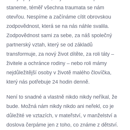
staneme, téměř všechna traumata se nám
otevřou. Nespíme a začínáme cítit obrovskou
zodpovědnost, která se na nás náhle svalila.
Zodpovědnost sami za sebe, za náš společný
partnerský vztah, který se od základů
transformuje, za nový život dítěte, za roli táty –
živitele a ochránce rodiny – nebo roli mámy
nejdůležitější osoby v životě malého človíčka,
který nás potřebuje 24 hodin denně.
Není to snadné a vlastně nikdo nikdy neříkal, že
bude. Možná nám nikdy nikdo ani neřekl, co je
důležité ve vztazích, v mateřství, v manželství a
doslova čerpáme jen z toho, co známe z dětství.