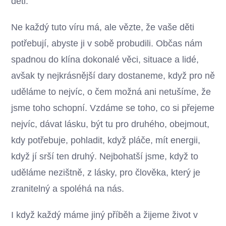
děti.
Ne každý tuto víru má, ale vězte, že vaše děti
potřebují, abyste ji v sobě probudili. Občas nám
spadnou do klína dokonalé věci, situace a lidé,
avšak ty nejkrásnější dary dostaneme, když pro ně
uděláme to nejvíc, o čem možná ani netušíme, že
jsme toho schopní. Vzdáme se toho, co si přejeme
nejvíc, dávat lásku, být tu pro druhého, obejmout,
kdy potřebuje, pohladit, když pláče, mít energii,
když jí srší ten druhý. Nejbohatší jsme, když to
uděláme nezištně, z lásky, pro člověka, který je
zranitelný a spoléhá na nás.
I když každý máme jiný příběh a žijeme život v