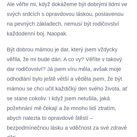
Ale věřte mi, když dokážeme být dobrými lidmi ve
svých srdcích s opravdovou láskou, postavenou
na pevných základech, nemusí být rodičovství
každodenní boj. Naopak.
Být dobrou mámou je dar, který jsem vždycky
věřila, že mi bude dán. A co vy? Věříte v takový
dar rodičovství? Já jsem víru měla, avšak moje
odhodlání bylo ještě větší a věděla jsem, že být
mámou se chci učit každičký den svého života, ať
se stane cokoliv. I když jsem netušila, jaká
požehnání mě čekají a že mnoho lidí ztratím,
abych nalezla to opravdové štěstí –
bezpodmínečnou lásku a vděčnost za své zdravé