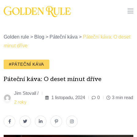
Golden rule
>
Blog
>
Páteční káva
>
Páteční káva: O deset
minut dříve
#PÁTEČNÍ KÁVA
Páteční káva: O deset minut dříve
Jim Stovall /
1 listopadu, 2024
0
3 min read
2 roky