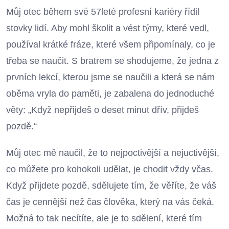
Můj otec během své 57leté profesní kariéry řídil
stovky lidí. Aby mohl školit a vést týmy, které vedl,
používal krátké fráze, které všem připomínaly, co je
třeba se naučit. S bratrem se shodujeme, že jedna z
prvních lekcí, kterou jsme se naučili a která se nám
oběma vryla do paměti, je zabalena do jednoduché
věty: „Když nepřijdeš o deset minut dřív, přijdeš
pozdě.“
Můj otec mě naučil, že to nejpoctivější a nejuctivější,
co můžete pro kohokoli udělat, je chodit vždy včas.
Když přijdete pozdě, sdělujete tím, že věříte, že váš
čas je cennější než čas člověka, který na vás čeká.
Možná to tak necítíte, ale je to sdělení, které tím