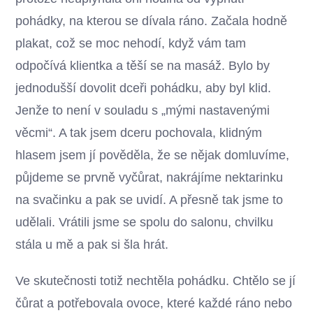
pohádky, na kterou se dívala ráno. Začala hodně
plakat, což se moc nehodí, když vám tam
odpočívá klientka a těší se na masáž. Bylo by
jednodušší dovolit dceři pohádku, aby byl klid.
Jenže to není v souladu s „mými nastavenými
věcmi“. A tak jsem dceru pochovala, klidným
hlasem jsem jí pověděla, že se nějak domluvíme,
půjdeme se prvně vyčůrat, nakrájíme nektarinku
na svačinku a pak se uvidí. A přesně tak jsme to
udělali. Vrátili jsme se spolu do salonu, chvilku
stála u mě a pak si šla hrát.
Ve skutečnosti totiž nechtěla pohádku. Chtělo se jí
čůrat a potřebovala ovoce, které každé ráno nebo