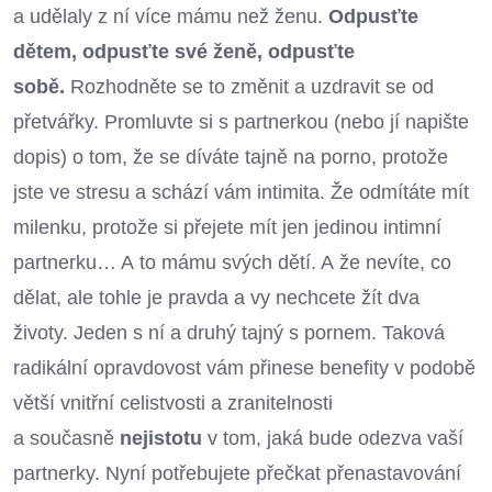
a udělaly z ní více mámu než ženu.
Odpusťte
dětem, odpusťte své ženě, odpusťte
sobě.
Rozhodněte se to změnit a uzdravit se od
přetvářky. Promluvte si s partnerkou (nebo jí napište
dopis) o tom, že se díváte tajně na porno, protože
jste ve stresu a schází vám intimita. Že odmítáte mít
milenku, protože si přejete mít jen jedinou intimní
partnerku… A to mámu svých dětí. A že nevíte, co
dělat, ale tohle je pravda a vy nechcete žít dva
životy. Jeden s ní a druhý tajný s pornem. Taková
radikální opravdovost vám přinese benefity v podobě
větší vnitřní celistvosti a zranitelnosti
a současně
nejistotu
v tom, jaká bude odezva vaší
partnerky. Nyní potřebujete přečkat přenastavování