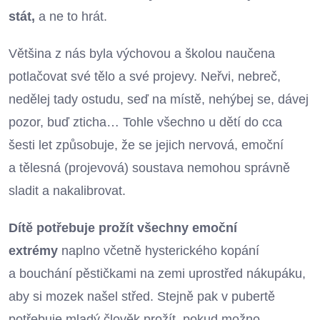
stát,
a ne to hrát.
Většina z nás byla výchovou a školou naučena
potlačovat své tělo a své projevy. Neřvi, nebreč,
nedělej tady ostudu, seď na místě, nehýbej se, dávej
pozor, buď zticha… Tohle všechno u dětí do cca
šesti let způsobuje, že se jejich nervová, emoční
a tělesná (projevová) soustava nemohou správně
sladit a nakalibrovat.
Dítě potřebuje prožít všechny emoční
extrémy
naplno včetně hysterického kopání
a bouchání pěstičkami na zemi uprostřed nákupáku,
aby si mozek našel střed. Stejně pak v pubertě
potřebuje mladý člověk prožít, pokud možno