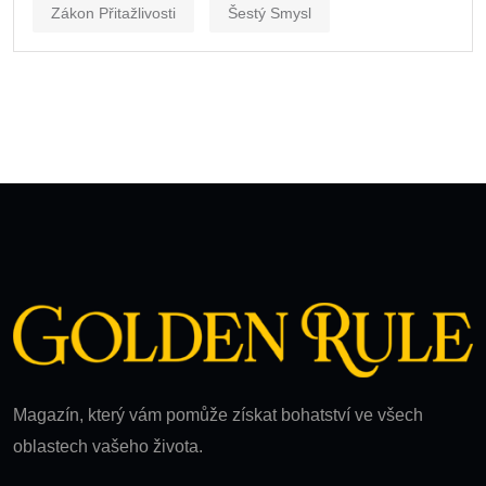
Zákon Přitažlivosti
Šestý Smysl
Magazín, který vám pomůže získat bohatství ve všech
oblastech vašeho života.