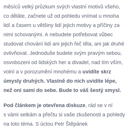
měsíců velký průzkum svých vlastní motivů všeho,
co děláte, začnete už od pohledu vnímat u mnoha
lidí a časem u většiny lidí jejich motivy a příčiny za
nimi schovanými. A nebudete potřebovat vůbec
studovat chování lidí ani jejich řeč těla, ani jak druhé
ovlivňovat. Jednoduše budete svým pravým sebou,
osvobozeni od lidských her a divadel, nad tím vším,
volní a v porozumění mnohému a
uvidíte skrz
úmysly druhých. Vlastně do nich uvidíte lépe,
než oni sami do sebe. Bude to váš šestý smysl.
Pod článkem je otevřena diskuze
, rád se v ní
s vámi setkám a přečtu si vaše zkušenosti a pohledy
na toto téma. S úctou Petr Štěpánek