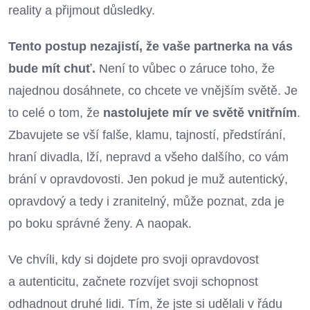
reality a přijmout důsledky.
Tento postup nezajistí, že vaše partnerka na vás
bude mít chuť.
Není to vůbec o záruce toho, že
najednou dosáhnete, co chcete ve vnějším světě. Je
to celé o tom, že
nastolujete mír ve světě vnitřním
.
Zbavujete se vší falše, klamu, tajností, předstírání,
hraní divadla, lží, nepravd a všeho dalšího, co vám
brání v opravdovosti. Jen pokud je muž autentický,
opravdový a tedy i zranitelný, může poznat, zda je
po boku správné ženy. A naopak.
Ve chvíli, kdy si dojdete pro svoji opravdovost
a autenticitu, začnete rozvíjet svoji schopnost
odhadnout druhé lidi. Tím, že jste si udělali v řádu