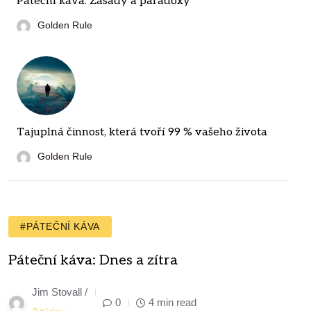
Páteční káva: Zásady a paradoxy
Golden Rule
Tajuplná činnost, která tvoří 99 % vašeho života
Golden Rule
#PÁTEČNÍ KÁVA
Páteční káva: Dnes a zítra
Jim Stovall /
0
4 min read