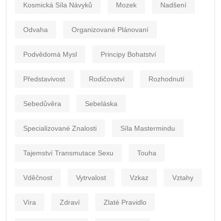
Kosmická Síla Návyků
Mozek
Nadšení
Odvaha
Organizované Plánovaní
Podvědomá Mysl
Principy Bohatství
Představivost
Rodičovství
Rozhodnutí
Sebedůvěra
Sebeláska
Specializované Znalosti
Síla Mastermindu
Tajemství Transmutace Sexu
Touha
Vděčnost
Vytrvalost
Vzkaz
Vztahy
Víra
Zdraví
Zlaté Pravidlo