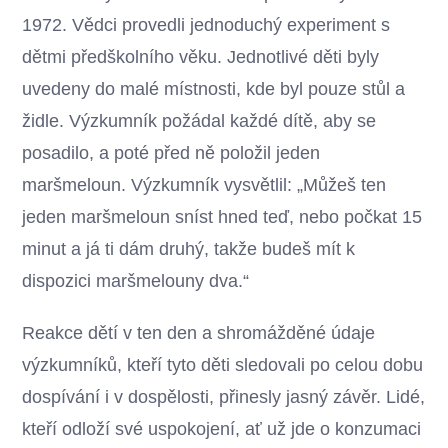
1972. Vědci provedli jednoduchý experiment s
dětmi předškolního věku. Jednotlivé děti byly
uvedeny do malé místnosti, kde byl pouze stůl a
židle. Výzkumník požádal každé dítě, aby se
posadilo, a poté před ně položil jeden
maršmeloun. Výzkumník vysvětlil: „Můžeš ten
jeden maršmeloun sníst hned teď, nebo počkat 15
minut a já ti dám druhý, takže budeš mít k
dispozici maršmelouny dva.“
Reakce dětí v ten den a shromážděné údaje
výzkumníků, kteří tyto děti sledovali po celou dobu
dospívání i v dospělosti, přinesly jasný závěr. Lidé,
kteří odloží své uspokojení, ať už jde o konzumaci