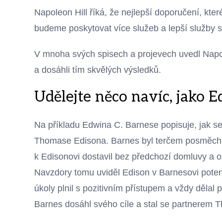
Napoleon Hill říká, že nejlepší doporučení, kte
budeme poskytovat více služeb a lepší služby
V mnoha svých spisech a projevech uvedl Napoleon
a dosáhli tím skvělých výsledků.
Udělejte něco navíc, jako 
Na příkladu Edwina C. Barnese popisuje, jak se
Thomase Edisona. Barnes byl terčem posměchu 
k Edisonovi dostavil bez předchozí domluvy a o
Navzdory tomu uviděl Edison v Barnesovi poten
úkoly plnil s pozitivním přístupem a vždy děla
Barnes dosáhl svého cíle a stal se partnerem