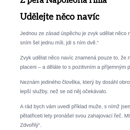
Z pera Napoleona Hilla
Udělejte něco navíc
Jednou ze zásad úspěchu je zvyk udělat něco na
sním šel jednu míli, jdi s ním dvě.“
Zvyk udělat něco navíc znamená pouze to, že nab
placeni – a děláte to s pozitivním a příjemným 
Neznám jediného člověka, který by dosáhl obro
lepší služby, než se od něj očekávalo.
A rád bych vám uvedl příklad muže, s nímž jse
pětatřiceti lety pronášel svou zahajovací řeč.
Zdvořilý“.