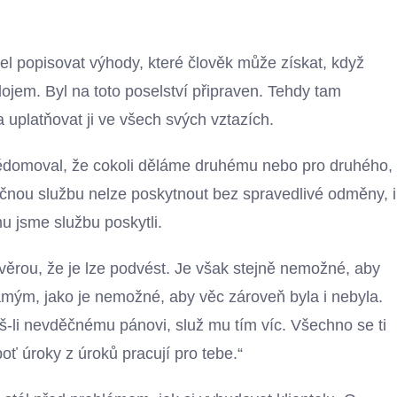
el popisovat výhody, které člověk může získat, když
dojem. Byl na toto poselství připraven. Tehdy tam
a uplatňovat ji ve všech svých vztazích.
vědomoval, že cokoli děláme druhému nebo pro druhého,
čnou službu nelze poskytnout bez spravedlivé odměny, i
u jsme službu poskytli.
pověrou, že je lze podvést. Je však stejně nemožné, aby
mým, jako je nemožné, aby věc zároveň byla i nebyla.
íš-li nevděčnému pánovi, služ mu tím víc. Všechno se ti
boť úroky z úroků pracují pro tebe.“