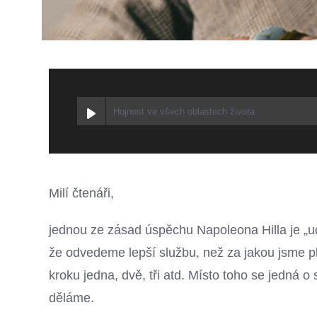
Hojnost ve všech oblastech života
Milí čtenáři,
jednou ze zásad úspěchu Napoleona Hilla je „u
že odvedeme lepší službu, než za jakou jsme pla
kroku jedna, dvě, tři atd. Místo toho se jedná o
děláme.