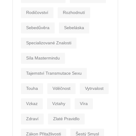
Rodičovství
Rozhodnutí
Sebedůvěra
Sebeláska
Specializované Znalosti
Síla Mastermindu
Tajemství Transmutace Sexu
Touha
Vděčnost
Vytrvalost
Vzkaz
Vztahy
Víra
Zdraví
Zlaté Pravidlo
Zákon Přitažlivosti
Šestý Smysl