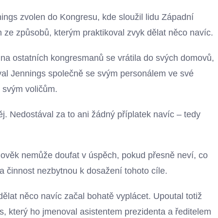
ings zvolen do Kongresu, kde sloužil lidu Západní
den ze způsobů, kterým praktikoval zvyk dělat něco navíc.
tšina ostatních kongresmanů se vrátila do svých domovů,
val Jennings společně se svým personálem ve své
i svým voličům.
j. Nedostával za to ani žádný příplatek navíc – tedy
.
lověk nemůže doufat v úspěch, pokud přesně neví, co
a činnost nezbytnou k dosažení tohoto cíle.
dělat něco navíc začal bohatě vyplácet. Upoutal totiž
es, který ho jmenoval asistentem prezidenta a ředitelem