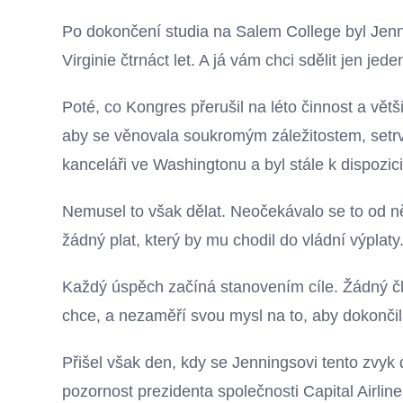
Po dokončení studia na Salem College byl Jenn
Virginie čtrnáct let. A já vám chci sdělit jen je
Poté, co Kongres přerušil na léto činnost a vě
aby se věnovala soukromým záležitostem, setr
kanceláři ve Washingtonu a byl stále k dispozic
Nemusel to však dělat. Neočekávalo se to od ně
žádný plat, který by mu chodil do vládní výplaty
Každý úspěch začíná stanovením cíle. Žádný č
chce, a nezaměří svou mysl na to, aby dokončil
Přišel však den, kdy se Jenningsovi tento zvyk 
pozornost prezidenta společnosti Capital Airlin