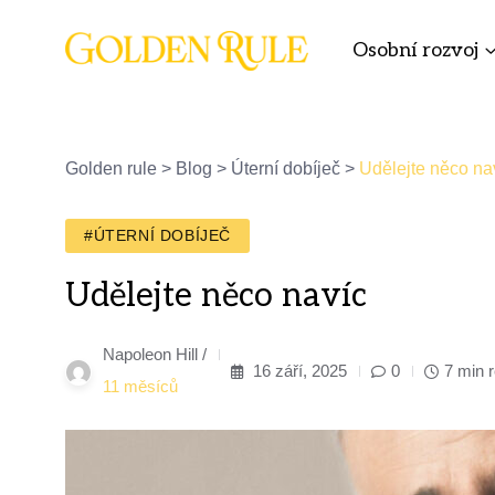
Osobní rozvoj
Golden rule
>
Blog
>
Úterní dobíječ
>
Udělejte něco na
#ÚTERNÍ DOBÍJEČ
Udělejte něco navíc
Napoleon Hill /
16 září, 2025
0
7 min 
11 měsíců