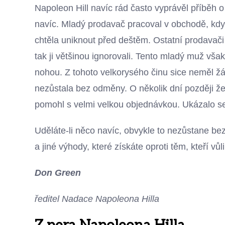
Napoleon Hill navíc rád často vyprávěl příběh o
navíc. Mladý prodavač pracoval v obchodě, když
chtěla uniknout před deštěm. Ostatní prodavači
tak ji většinou ignorovali. Tento mladý muž však
nohou. Z tohoto velkorysého činu sice neměl žá
nezůstala bez odměny. O několik dní později že
pomohl s velmi velkou objednávkou. Ukázalo s
Uděláte-li něco navíc, obvykle to nezůstane b
a jiné výhody, které získáte oproti těm, kteří vůl
Don Green
ředitel Nadace Napoleona Hilla