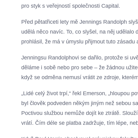
pro styk s veřejností společnosti Capital.
Před pětatřiceti lety mě Jennings Randolph slyš
udělá něco navíc. To, co slyšel, na něj udělalo 
prohlásil, že má v úmyslu přijmout tuto zásadu 
Jenningsu Randolphovi se dařilo, protože si u
děláme i sobě nebo pro sebe – že žádnou užite
když se odměna nemusí vrátit ze zdroje, kterém
„Lidé celý život trpí,“ řekl Emerson, „hloupou 
byl člověk podveden někým jiným než sebou sa
Poctivou službou nemůže dojít ke ztrátě. Slouž
vrátí. Čím déle se platba zadržuje, tím lépe, ne