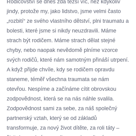
Rodičovství se dnes zdá těžší víc, než kdykoliv
jindy, protože my, jako lidstvo, jsme velmi často
„rozbití“ ze svého vlastního dětství, plni traumatu a
bolesti, které jsme si nikdy neuzdravili. Máme
strach být rodičem. Máme strach dělat stejné
chyby, nebo naopak nevědomě plníme vzorce
svých rodičů, které nám samotným přináší utrpení.
A když přijde chvíle, kdy se rodičem opravdu
staneme, téměř všechna traumata se nám
otevřou. Nespíme a začínáme cítit obrovskou
zodpovědnost, která se na nás náhle svalila.
Zodpovědnost sami za sebe, za náš společný
partnerský vztah, který se od základů
transformuje, za nový život dítěte, za roli táty –