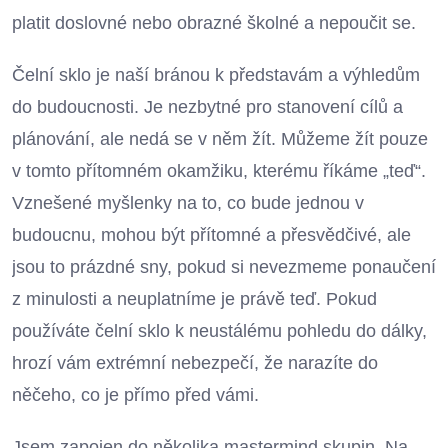
platit doslovné nebo obrazné školné a nepoučit se.
Čelní sklo je naší bránou k představám a výhledům
do budoucnosti. Je nezbytné pro stanovení cílů a
plánování, ale nedá se v něm žít. Můžeme žít pouze
v tomto přítomném okamžiku, kterému říkáme „teď“.
Vznešené myšlenky na to, co bude jednou v
budoucnu, mohou být přítomné a přesvědčivé, ale
jsou to prázdné sny, pokud si nevezmeme ponaučení
z minulosti a neuplatníme je právě teď. Pokud
používáte čelní sklo k neustálému pohledu do dálky,
hrozí vám extrémní nebezpečí, že narazíte do
něčeho, co je přímo před vámi.
Jsem zapojen do několika mastermind skupin. Na