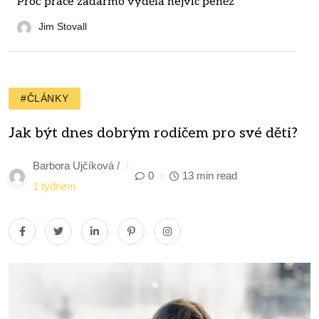
Proč práce zadarmo vydělá nejvíc peněz
Jim Stovall
#ČLÁNKY
Jak být dnes dobrým rodičem pro své děti?
Barbora Ujčíková /
0
13 min read
1 týdnem