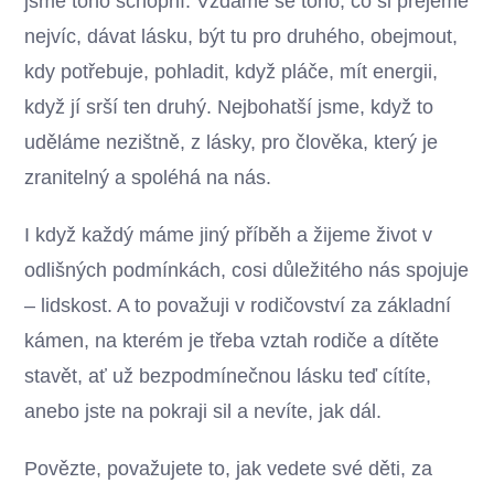
jsme toho schopní. Vzdáme se toho, co si přejeme
nejvíc, dávat lásku, být tu pro druhého, obejmout,
kdy potřebuje, pohladit, když pláče, mít energii,
když jí srší ten druhý. Nejbohatší jsme, když to
uděláme nezištně, z lásky, pro člověka, který je
zranitelný a spoléhá na nás.
I když každý máme jiný příběh a žijeme život v
odlišných podmínkách, cosi důležitého nás spojuje
– lidskost. A to považuji v rodičovství za základní
kámen, na kterém je třeba vztah rodiče a dítěte
stavět, ať už bezpodmínečnou lásku teď cítíte,
anebo jste na pokraji sil a nevíte, jak dál.
Povězte, považujete to, jak vedete své děti, za