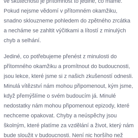
ve skutečnosti je přítomnost to jediné, co máme.
Pokud nejsme vědomí v přítomném okamžiku,
snadno sklouzneme pohledem do zpětného zrcátka
a necháme se zahltit výčitkami a lítostí z minulých
chyb a selhání.
Jediné, co potřebujeme přenést z minulosti do
přítomného okamžiku a promítnout do budoucnosti,
jsou lekce, které jsme si z našich zkušeností odnesli.
Minulá vítězství nám mohou připomenout, kým jsme,
když přemýšlíme o svém budoucím já. Minulé
nedostatky nám mohou připomenout epizody, které
nechceme opakovat. Chyby a neúspěchy jsou
školným, které platíme za vzdělání a život, který nám
bude sloužit v budoucnosti. Není nic horšího než