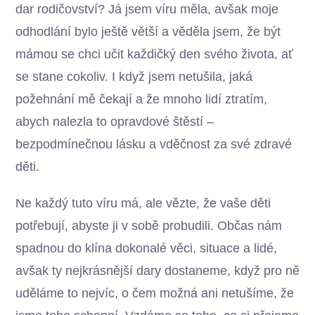
dar rodičovství? Já jsem víru měla, avšak moje
odhodlání bylo ještě větší a věděla jsem, že být
mámou se chci učit každičký den svého života, ať
se stane cokoliv. I když jsem netušila, jaká
požehnání mě čekají a že mnoho lidí ztratím,
abych nalezla to opravdové štěstí –
bezpodmínečnou lásku a vděčnost za své zdravé
děti.
Ne každý tuto víru má, ale vězte, že vaše děti
potřebují, abyste ji v sobě probudili. Občas nám
spadnou do klína dokonalé věci, situace a lidé,
avšak ty nejkrásnější dary dostaneme, když pro ně
uděláme to nejvíc, o čem možná ani netušíme, že