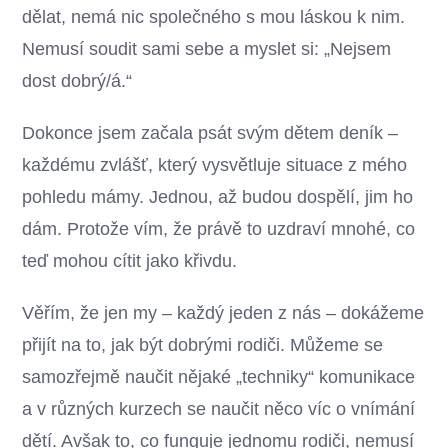
dělat, nemá nic společného s mou láskou k nim.
Nemusí soudit sami sebe a myslet si: „Nejsem
dost dobrý/á.“
Dokonce jsem začala psát svým dětem deník –
každému zvlášť, který vysvětluje situace z mého
pohledu mámy. Jednou, až budou dospělí, jim ho
dám. Protože vím, že právě to uzdraví mnohé, co
teď mohou cítit jako křivdu.
Věřím, že jen my – každý jeden z nás – dokážeme
přijít na to, jak být dobrými rodiči. Můžeme se
samozřejmě naučit nějaké „techniky“ komunikace
a v různých kurzech se naučit něco víc o vnímání
dětí. Avšak to, co funguje jednomu rodiči, nemusí