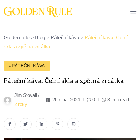
Golden rule
>
Blog
>
Páteční káva
>
Páteční káva: Čelní
skla a zpětná zrcátka
#PÁTEČNÍ KÁVA
Páteční káva: Čelní skla a zpětná zrcátka
Jim Stovall /
20 října, 2024
0
3 min read
2 roky