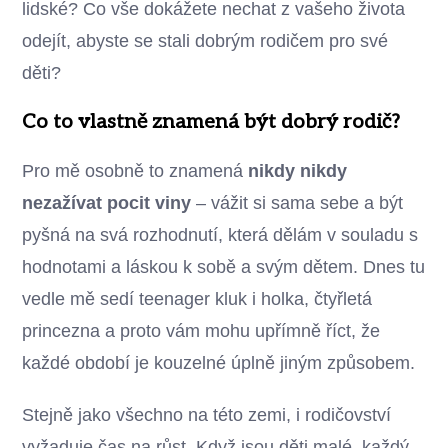
lidské? Co vše dokážete nechat z vašeho života
odejít, abyste se stali dobrým rodičem pro své
děti?
Co to vlastně znamená být dobrý rodič?
Pro mě osobně to znamená
nikdy nikdy
nezažívat pocit viny
– vážit si sama sebe a být
pyšná na svá rozhodnutí, která dělám v souladu s
hodnotami a láskou k sobě a svým dětem. Dnes tu
vedle mě sedí teenager kluk i holka, čtyřletá
princezna a proto vám mohu upřímně říct, že
každé období je kouzelné úplně jiným způsobem.
Stejně jako všechno na této zemi, i rodičovství
vyžaduje čas na růst. Když jsou děti malé, každý