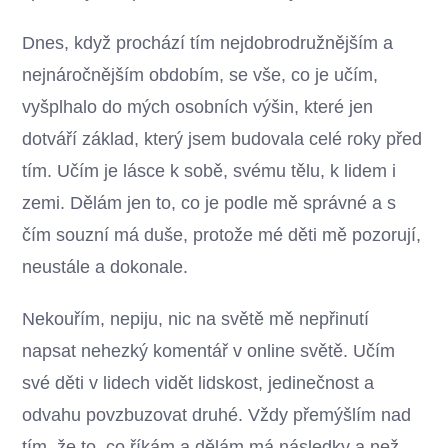
Dnes, když prochází tím nejdobrodružnějším a
nejnáročnějším obdobím, se vše, co je učím,
vyšplhalo do mých osobních výšin, které jen
dotváří základ, který jsem budovala celé roky před
tím. Učím je lásce k sobě, svému tělu, k lidem i
zemi. Dělám jen to, co je podle mě správné a s
čím souzní má duše, protože mé děti mě pozorují,
neustále a dokonale.
Nekouřím, nepiju, nic na světě mě nepřinutí
napsat nehezký komentář v online světě. Učím
své děti v lidech vidět lidskost, jedinečnost a
odvahu povzbuzovat druhé. Vždy přemýšlím nad
tím, že to, co říkám a dělám má následky a než