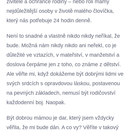
živitele a ochránce rodiny – nebo roli mámy
nejdůležitější osoby v životě malého človíčka,
který nás potřebuje 24 hodin denně.
Není to snadné a vlastně nikdo nikdy neříkal, že
bude. Možná nám nikdy nikdo ani neřekl, co je
důležité ve vztazích, v mateřství, v manželství a
doslova čerpáme jen z toho, co známe z dětství.
Ale věřte mi, když dokážeme být dobrými lidmi ve
svých srdcích s opravdovou láskou, postavenou
na pevných základech, nemusí být rodičovství
každodenní boj. Naopak.
Být dobrou mámou je dar, který jsem vždycky
věřila, že mi bude dán. A co vy? Věříte v takový