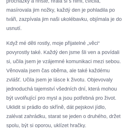
procházky a hřiště, hrála si s nimi, cvičila,
masírovala jim nožky, každý den je pohladila po
tváři, zazpívala jim naši ukolébavku, objímala je do
usnutí.
Když mé děti rostly, moje přijatelné „věci“
povyrostly také. Každý den jsme šli ven a povídali
si, učila jsem je vzájemné komunikaci mezi sebou.
Věnovala jsem čas oběma, ale také každému
zvlášť. Učila jsem je lásce k životu. Objevovaly
jednoduchá tajemství všedních dní, která mohou
být uvolňující pro mysl a jsou potřebná pro život.
Uklidit si prádlo do skříně, dát pejskovi jídlo,
zalévat zahrádku, starat se jeden o druhého, držet
spolu, být si oporou, uklízet hračky.