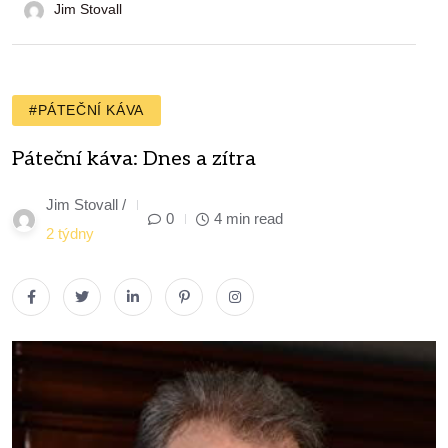
Jim Stovall
#PÁTEČNÍ KÁVA
Páteční káva: Dnes a zítra
Jim Stovall /
0
4 min read
2 týdny