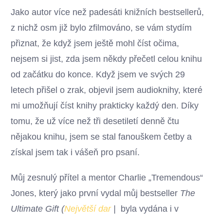
Jako autor více než padesáti knižních bestsellerů,
z nichž osm již bylo zfilmováno, se vám stydím
přiznat, že když jsem ještě mohl číst očima,
nejsem si jist, zda jsem někdy přečetl celou knihu
od začátku do konce. Když jsem ve svých 29
letech přišel o zrak, objevil jsem audioknihy, které
mi umožňují číst knihy prakticky každý den. Díky
tomu, že už více než tři desetiletí denně čtu
nějakou knihu, jsem se stal fanouškem četby a
získal jsem tak i vášeň pro psaní.
Můj zesnulý přítel a mentor Charlie „Tremendous“
Jones, který jako první vydal můj bestseller
The
Ultimate Gift
(
Největší dar
|
byla vydána i v