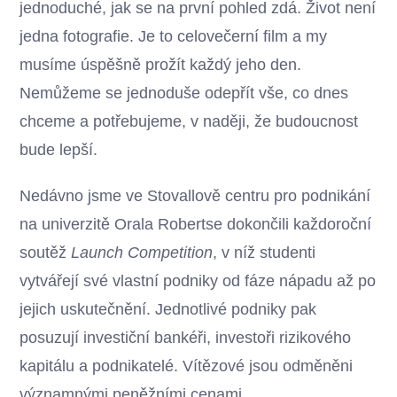
jednoduché, jak se na první pohled zdá. Život není
jedna fotografie. Je to celovečerní film a my
musíme úspěšně prožít každý jeho den.
Nemůžeme se jednoduše odepřít vše, co dnes
chceme a potřebujeme, v naději, že budoucnost
bude lepší.
Nedávno jsme ve Stovallově centru pro podnikání
na univerzitě Orala Robertse dokončili každoroční
soutěž
Launch Competition
, v níž studenti
vytvářejí své vlastní podniky od fáze nápadu až po
jejich uskutečnění. Jednotlivé podniky pak
posuzují investiční bankéři, investoři rizikového
kapitálu a podnikatelé. Vítězové jsou odměněni
významnými peněžními cenami.