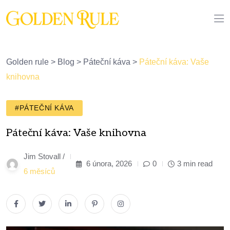
Golden rule
>
Blog
>
Páteční káva
>
Páteční káva: Vaše
knihovna
#PÁTEČNÍ KÁVA
Páteční káva: Vaše knihovna
Jim Stovall /
6 února, 2026
0
3 min read
6 měsíců