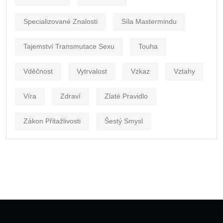
Specializované Znalosti
Síla Mastermindu
Tajemství Transmutace Sexu
Touha
Vděčnost
Vytrvalost
Vzkaz
Vztahy
Víra
Zdraví
Zlaté Pravidlo
Zákon Přitažlivosti
Šestý Smysl