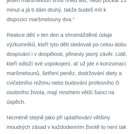
jeden maršmeloun sníst hned teď, nebo počkat 15
minut a já ti dám druhý, takže budeš mít k
dispozici maršmelouny dva.“
Reakce dětí v ten den a shromážděné údaje
výzkumníků, kteří tyto děti sledovali po celou dobu
dospívání i v dospělosti, přinesly jasný závěr. Lidé,
kteří odloží své uspokojení, ať už jde o konzumaci
maršmelounů, šetření peněz, dodržování diety a
cvičebního režimu nebo budování profesního či
osobního života, mají mnohem větší šanci na
úspěch.
Nicméně stejně jako při uplatňování většiny
moudrých zásad v každodenním životě to není tak