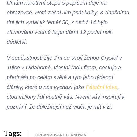
filmům narativní stopu s popisem děje na
obrazovce. Poté začal Jim psát knihy. K dnešnímu
dni jich vydal již téměř 50, z nichž 14 bylo
zfilmováno včetně legendární 12 podmínek
dědictví.
V součastnosti žije Jim se svojí ženou Crystal v
Tulse v Oklahomě, vlastní řadu firem, cestuje a
přednáší po celém světě a tyto jeho týdenní
články, které u nás vychází jako
Páteční káva
,
čtou miliony lidí včetně vás. Nechť vás inspirují k
poznání, že důležitější než vidět, je mít vizi.
Tags:
ORGANIZOVANÉ PLÁNOVANÍ