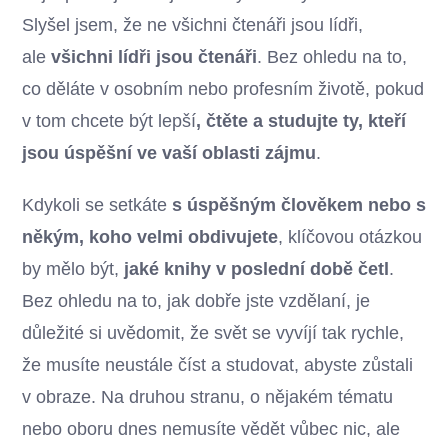
Slyšel jsem, že ne všichni čtenáři jsou lídři,
ale
všichni lídři jsou čtenáři
. Bez ohledu na to,
co děláte v osobním nebo profesním životě, pokud
v tom chcete být lepší
, čtěte a studujte ty, kteří
jsou úspěšní ve vaší oblasti zájmu
.
Kdykoli se setkáte
s úspěšným člověkem nebo s
někým, koho velmi obdivujete
, klíčovou otázkou
by mělo být,
jaké knihy v poslední době četl
.
Bez ohledu na to, jak dobře jste vzdělaní, je
důležité si uvědomit, že svět se vyvíjí tak rychle,
že musíte neustále číst a studovat, abyste zůstali
v obraze. Na druhou stranu, o nějakém tématu
nebo oboru dnes nemusíte vědět vůbec nic, ale