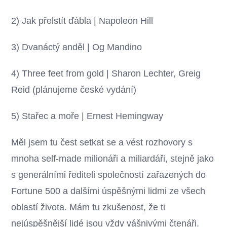
2) Jak přelstít ďábla | Napoleon Hill
3) Dvanáctý anděl | Og Mandino
4) Three feet from gold | Sharon Lechter, Greig
Reid (plánujeme české vydání)
5) Stařec a moře | Ernest Hemingway
Měl jsem tu čest setkat se a vést rozhovory s
mnoha self-made milionáři a miliardáři, stejně jako
s generálními řediteli společností zařazených do
Fortune 500 a dalšími úspěšnými lidmi ze všech
oblastí života. Mám tu zkušenost, že ti
nejúspěšnější lidé jsou vždy vášnivými čtenáři.