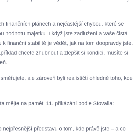
ich finančních plánech a nejčastější chybou, které se
tou hodnotu majetku. I když jste zadlužení a vaše čistá
 k finanční stabilitě je vědět, jak na tom doopravdy jste.
příklad chcete zhubnout a zlepšit si kondici, musíte si
veň.
měřujete, ale zároveň byli realističtí ohledně toho, kde
ota mějte na paměti 11. přikázání podle Stovalla:
nejpřesnější představu o tom, kde právě jste – a co