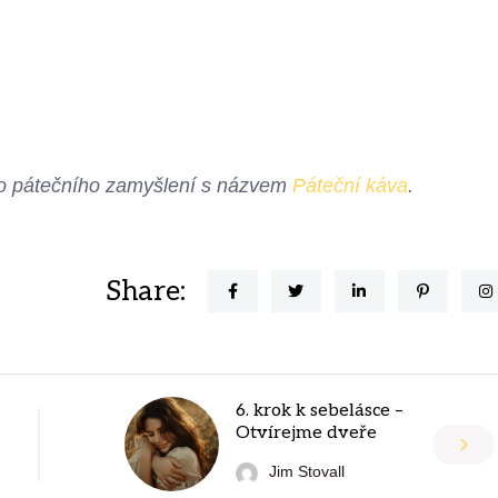
ého pátečního zamyšlení s názvem
Páteční káva
.
Share:
6. krok k sebelásce –
Otvírejme dveře
Jim Stovall