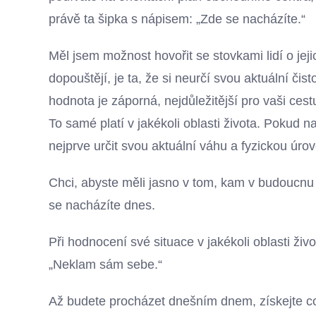
právě ta šipka s nápisem: „Zde se nacházíte.“
Měl jsem možnost hovořit se stovkami lidí o jej
dopouštějí, je ta, že si neurčí svou aktuální čis
hodnota je záporná, nejdůležitější pro vaši cestu
To samé platí v jakékoli oblasti života. Pokud na
nejprve určit svou aktuální váhu a fyzickou úro
Chci, abyste měli jasno v tom, kam v budoucnu s
se nacházíte dnes.
Při hodnocení své situace v jakékoli oblasti živ
„Neklam sám sebe.“
Až budete procházet dnešním dnem, získejte co 