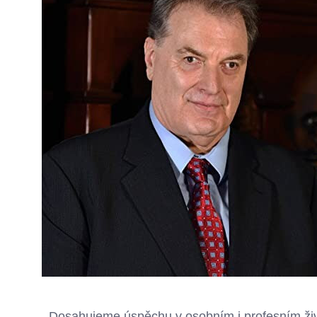
Dosahujeme úspěchu v osobním i profesním živ