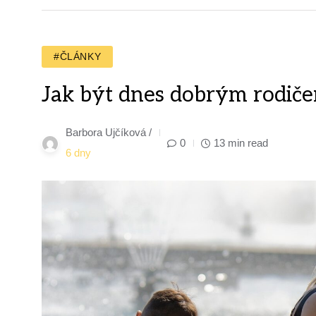
#ČLÁNKY
Jak být dnes dobrým rodiče
Barbora Ujčíková /
0
13 min read
6 dny