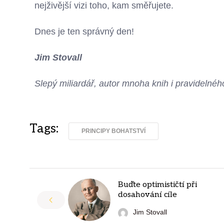
nejživější vizi toho, kam směřujete.
Dnes je ten správný den!
Jim Stovall
Slepý miliardář, autor mnoha knih i pravideln
Tags:
PRINCIPY BOHATSTVÍ
Buďte optimističtí při
dosahování cíle
Jim Stovall