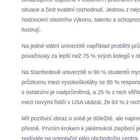
situace a činit kvalitní rozhodnutí. Jednou z nejo
hodnocení vlastního výkonu, talentu a schopno
ilustrují.
Na jedné státní univerzitě například proběhl pr
považovaly za lepší než 75 % svých kolegů v o
Na Stanfordově univerzitě si 90 % studentů mysle
průzkumu mezi vysokoškoláky se 85 % responde
s ostatními je nadprůměrná, a 25 % z nich věři
mezi novými řidiči v USA ukázal, že 93 % z nic
Mít pozitivní obraz o sobě je důležité, ale nap
přesně. Prvním krokem k jakémukoli zlepšení j
podíváte na orientační plán obchodního centra,