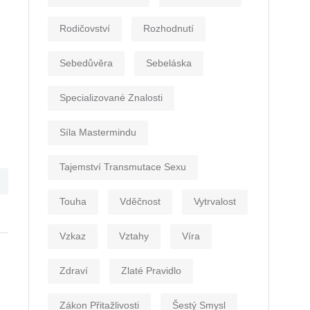
Rodičovství
Rozhodnutí
Sebedůvěra
Sebeláska
Specializované Znalosti
Síla Mastermindu
Tajemství Transmutace Sexu
Touha
Vděčnost
Vytrvalost
Vzkaz
Vztahy
Víra
Zdraví
Zlaté Pravidlo
Zákon Přitažlivosti
Šestý Smysl