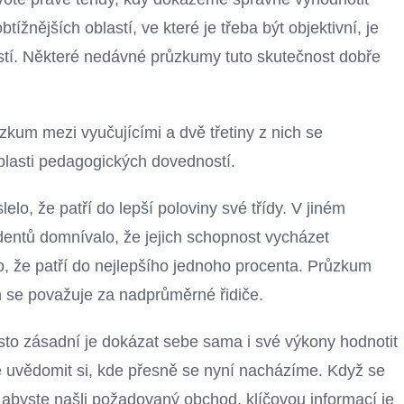
btížnějších oblastí, ve které je třeba být objektivní, je
stí. Některé nedávné průzkumy tuto skutečnost dobře
ůzkum mezi vyučujícími a dvě třetiny z nich se
blasti pedagogických dovedností.
lo, že patří do lepší poloviny své třídy. V jiném
ntů domnívalo, že jejich schopnost vycházet
lo, že patří do nejlepšího jednoho procenta. Průzkum
h se považuje za nadprůměrné řidiče.
rosto zásadní je dokázat sebe sama i své výkony hodnotit
e uvědomit si, kde přesně se nyní nacházíme. Když se
 abyste našli požadovaný obchod, klíčovou informací je