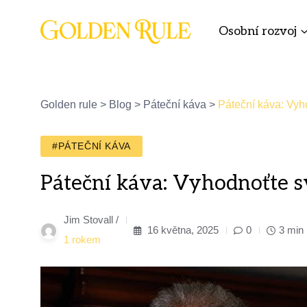
Osobní rozvoj
Golden rule
>
Blog
>
Páteční káva
>
Páteční káva: Vyho
#PÁTEČNÍ KÁVA
Páteční káva: Vyhodnoťte sv
Jim Stovall /
16 května, 2025
0
3 min
1 rokem