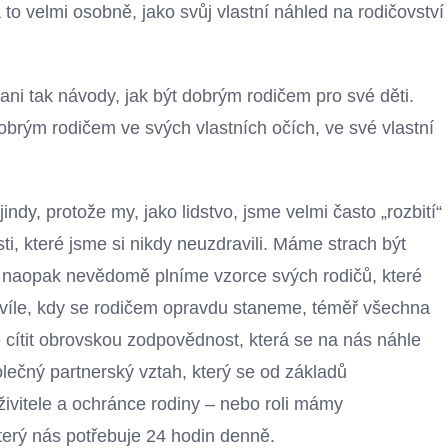
a to velmi osobně, jako svůj vlastní náhled na rodičovství
ni tak návody, jak být dobrým rodičem pro své děti.
dobrým rodičem ve svých vlastních očích, ve své vlastní
indy, protože my, jako lidstvo, jsme velmi často „rozbití“
sti, které jsme si nikdy neuzdravili. Máme strach být
o naopak nevědomě plníme vzorce svých rodičů, které
hvíle, kdy se rodičem opravdu staneme, téměř všechna
ítit obrovskou zodpovědnost, která se na nás náhle
lečný partnerský vztah, který se od základů
– živitele a ochránce rodiny – nebo roli mámy
který nás potřebuje 24 hodin denně.