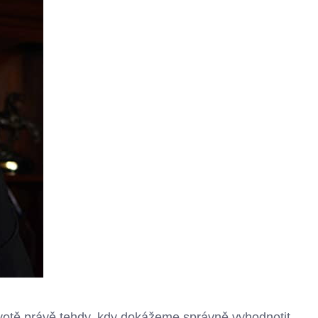
otě právě tehdy, kdy dokážeme správně vyhodnotit