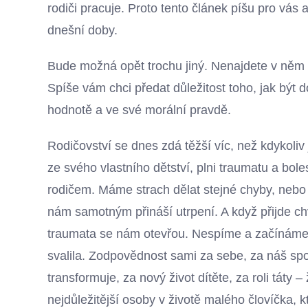
rodiči pracuje. Proto tento článek píšu pro vás 
dnešní doby.
Bude možná opět trochu jiný. Nenajdete v něm a
Spíše vám chci předat důležitost toho, jak být 
hodnotě a ve své morální pravdě.
Rodičovství se dnes zdá těžší víc, než kdykoliv j
ze svého vlastního dětství, plni traumatu a bole
rodičem. Máme strach dělat stejné chyby, neb
nám samotným přináší utrpení. A když přijde c
traumata se nám otevřou. Nespíme a začínáme c
svalila. Zodpovědnost sami za sebe, za náš spo
transformuje, za nový život dítěte, za roli táty 
nejdůležitější osoby v životě malého človíčka, 