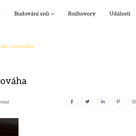
Budování snů
Rozhovory
Události
ladní rovnováha
nováha
 read