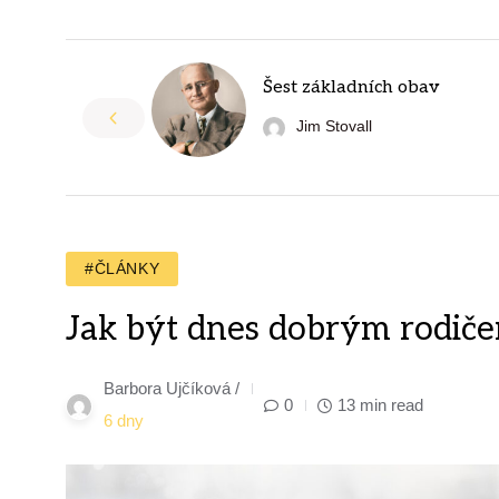
Šest základních obav
Jim Stovall
#ČLÁNKY
Jak být dnes dobrým rodiče
Barbora Ujčíková /
0
13 min read
6 dny