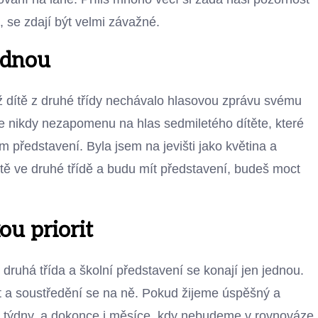
 se zdají být velmi závažné.
jednou
íž dítě z druhé třídy nechávalo hlasovou zprávu svému
ale nikdy nezapomenu na hlas sedmiletého dítěte, které
ím představení. Byla jsem na jevišti jako květina a
tě ve druhé třídě a budu mít představení, budeš moct
ou priorit
 druhá třída a školní představení se konají jen jednou.
it a soustředění se na ně. Pokud žijeme úspěšný a
, týdny, a dokonce i měsíce, kdy nebudeme v rovnováze.