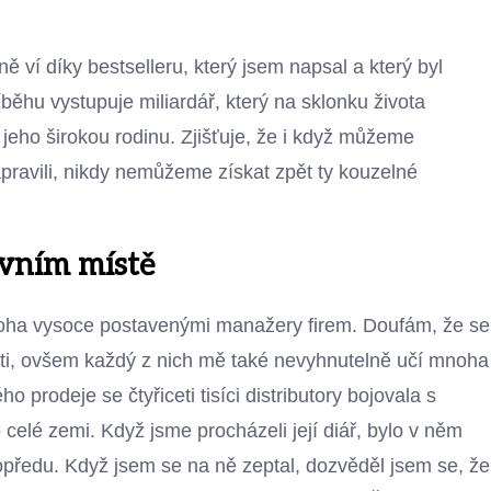
ví díky bestselleru, který jsem napsal a který byl
běhu vystupuje miliardář, který na sklonku života
 jeho širokou rodinu. Zjišťuje, že i když můžeme
pravili, nikdy nemůžeme získat zpět ty kouzelné
rvním místě
oha vysoce postavenými manažery firem. Doufám, že se
sti, ovšem každý z nich mě také nevyhnutelně učí mnoha
 prodeje se čtyřiceti tisíci distributory bojovala s
celé zemi. Když jsme procházeli její diář, bylo v něm
předu. Když jsem se na ně zeptal, dozvěděl jsem se, že