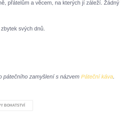
ině, přátelům a věcem, na kterých jí záleží. Žádný
e zbytek svých dnů.
ého pátečního zamyšlení s názvem
Páteční káva
.
PY BOHATSTVÍ