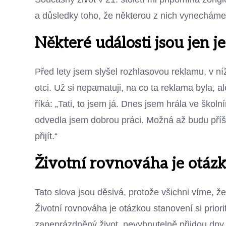
a důsledky toho, že některou z nich vynecháme,
Některé události jsou jen 
Před lety jsem slyšel rozhlasovou reklamu, v n
otci. Už si nepamatuji, na co ta reklama byla, 
říká: „Tati, to jsem já. Dnes jsem hrála ve školn
odvedla jsem dobrou práci. Možná až budu příš
přijít.“
Životní rovnováha je otázk
Tato slova jsou děsivá, protože všichni víme, že
Životní rovnováha je otázkou stanovení si prior
zaneprázdněný život, nevyhnutelně přijdou dny