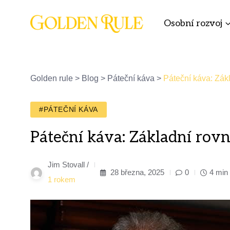
Osobní rozvoj
Golden rule
>
Blog
>
Páteční káva
>
Páteční káva: Zák
#PÁTEČNÍ KÁVA
Páteční káva: Základní rov
Jim Stovall /
28 března, 2025
0
4 min
1 rokem