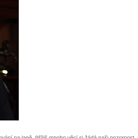
ování na laně. Příliš mnoho věcí si žádá naši pozornost