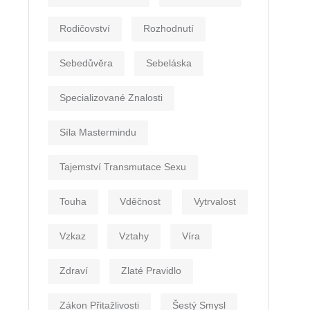
Rodičovství
Rozhodnutí
Sebedůvěra
Sebeláska
Specializované Znalosti
Síla Mastermindu
Tajemství Transmutace Sexu
Touha
Vděčnost
Vytrvalost
Vzkaz
Vztahy
Víra
Zdraví
Zlaté Pravidlo
Zákon Přitažlivosti
Šestý Smysl