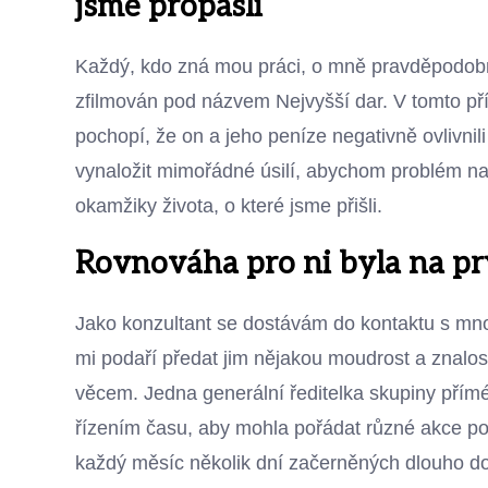
jsme propásli
Každý, kdo zná mou práci, o mně pravděpodobně 
zfilmován pod názvem Nejvyšší dar. V tomto pří
pochopí, že on a jeho peníze negativně ovlivnili
vynaložit mimořádné úsilí, abychom problém na
okamžiky života, o které jsme přišli.
Rovnováha pro ni byla na p
Jako konzultant se dostávám do kontaktu s mn
mi podaří předat jim nějakou moudrost a znalo
věcem. Jedna generální ředitelka skupiny přímého
řízením času, aby mohla pořádat různé akce po 
každý měsíc několik dní začerněných dlouho do