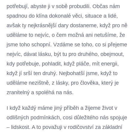
potřebují, abyste ji v sobě probudili. Občas nám
spadnou do klína dokonalé věci, situace a lidé,
avšak ty nejkrásnější dary dostaneme, když pro ně
uděláme to nejvíc, o čem možná ani netušíme, že
jsme toho schopní. Vzdáme se toho, co si přejeme
nejvíc, dávat lásku, být tu pro druhého, obejmout,
kdy potřebuje, pohladit, když pláče, mít energii,
když jí srší ten druhý. Nejbohatší jsme, když to
uděláme nezištně, z lásky, pro člověka, který je
zranitelný a spoléhá na nás.
I když každý máme jiný příběh a žijeme život v
odlišných podmínkách, cosi důležitého nás spojuje
– lidskost. A to považuji v rodičovství za základní