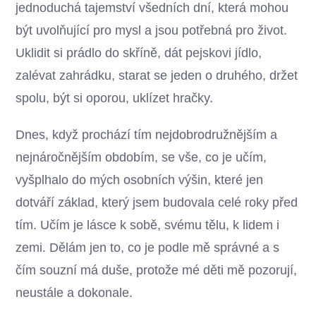
jednoduchá tajemství všedních dní, která mohou
být uvolňující pro mysl a jsou potřebná pro život.
Uklidit si prádlo do skříně, dát pejskovi jídlo,
zalévat zahrádku, starat se jeden o druhého, držet
spolu, být si oporou, uklízet hračky.
Dnes, když prochází tím nejdobrodružnějším a
nejnáročnějším obdobím, se vše, co je učím,
vyšplhalo do mých osobních výšin, které jen
dotváří základ, který jsem budovala celé roky před
tím. Učím je lásce k sobě, svému tělu, k lidem i
zemi. Dělám jen to, co je podle mě správné a s
čím souzní má duše, protože mé děti mě pozorují,
neustále a dokonale.