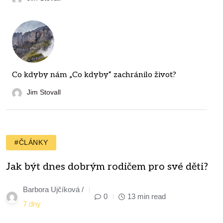
Co kdyby nám „Co kdyby“ zachránilo život?
Jim Stovall
#ČLÁNKY
Jak být dnes dobrým rodičem pro své děti?
Barbora Ujčíková /
0
13 min read
7 dny