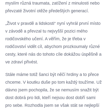
myslím různá traumata, zatížení z minulosti nebo
převzaté životní otěže předešlých generací.
„Život v pravdě a lidskosti“ nyní vyhrál první místo
v závodě a převzal tu nejvyšší pozici mého
rodičovského učení. A věřím, že je třeba v
rodičovství vidět cíl, abychom prozkoumaly různé
cesty, které nás do tohoto cíle dokážou úspěšně a
ve zdraví přivést.
Stále máme totiž šanci být něčí hrdiny a to přece
chceme. V koutku duše po tom každý toužíme. Už
dávno jsem pochopila, že se nemusím snažit být
dost dobrá pro lidi, kteří nejsou dost dobří sami
pro sebe. Rozhodla jsem se však stát se nejlepší