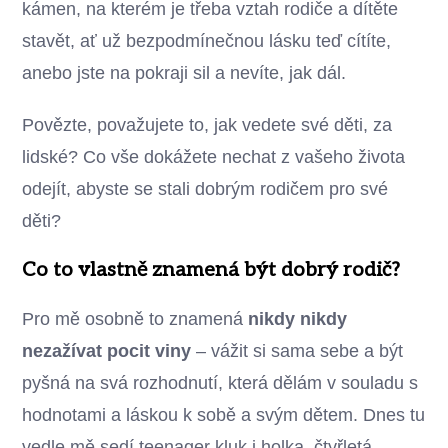
kámen, na kterém je třeba vztah rodiče a dítěte
stavět, ať už bezpodmínečnou lásku teď cítíte,
anebo jste na pokraji sil a nevíte, jak dál.
Povězte, považujete to, jak vedete své děti, za
lidské? Co vše dokážete nechat z vašeho života
odejít, abyste se stali dobrým rodičem pro své
děti?
Co to vlastně znamená být dobrý rodič?
Pro mě osobně to znamená
nikdy nikdy
nezažívat pocit viny
– vážit si sama sebe a být
pyšná na svá rozhodnutí, která dělám v souladu s
hodnotami a láskou k sobě a svým dětem. Dnes tu
vedle mě sedí teenager kluk i holka, čtyřletá