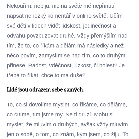
Nekouřím, nepiju, nic na světě mě nepřinutí
napsat nehezký komentář v online světě. Učím
své děti v lidech vidět lidskost, jedinečnost a
odvahu povzbuzovat druhé. Vždy přemýšlím nad
tím, že to, co říkám a dělám má následky a než
něco povím, zamyslím se nad tím, co to druhým
přinese. Radost, vděčnost, úzkost, či bolest? Je
třeba to říkat, chce to má duše?
Lidé jsou odrazem sebe samých.
To, co si dovolíme myslet, co říkáme, co děláme,
co cítíme, tím jsme my. Ne ti druzí. Mohu si
myslet, že mluvím o druhých, avšak vždy mluvím
jen o sobě, o tom, co znám, kým jsem, co žiju. To