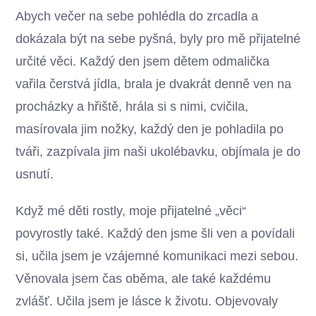
Abych večer na sebe pohlédla do zrcadla a
dokázala být na sebe pyšná, byly pro mě přijatelné
určité věci. Každý den jsem dětem odmalička
vařila čerstvá jídla, brala je dvakrát denně ven na
procházky a hřiště, hrála si s nimi, cvičila,
masírovala jim nožky, každý den je pohladila po
tváři, zazpívala jim naši ukolébavku, objímala je do
usnutí.
Když mé děti rostly, moje přijatelné „věci“
povyrostly také. Každý den jsme šli ven a povídali
si, učila jsem je vzájemné komunikaci mezi sebou.
Věnovala jsem čas oběma, ale také každému
zvlášť. Učila jsem je lásce k životu. Objevovaly