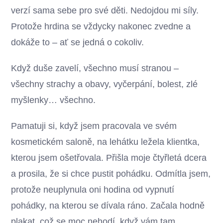
verzí sama sebe pro své děti. Nedojdou mi síly.
Protože hrdina se vždycky nakonec zvedne a
dokáže to – ať se jedná o cokoliv.
Když duše zavelí, všechno musí stranou –
všechny strachy a obavy, vyčerpání, bolest, zlé
myšlenky… všechno.
Pamatuji si, když jsem pracovala ve svém
kosmetickém saloně, na lehátku ležela klientka,
kterou jsem ošetřovala. Přišla moje čtyřletá dcera
a prosila, že si chce pustit pohádku. Odmítla jsem,
protože neuplynula oni hodina od vypnutí
pohádky, na kterou se dívala ráno. Začala hodně
plakat, což se moc nehodí, když vám tam