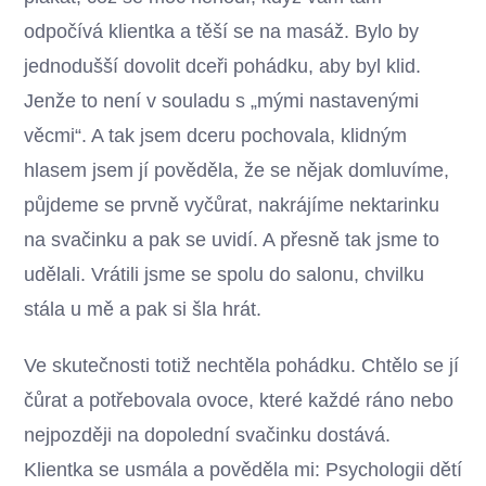
odpočívá klientka a těší se na masáž. Bylo by
jednodušší dovolit dceři pohádku, aby byl klid.
Jenže to není v souladu s „mými nastavenými
věcmi“. A tak jsem dceru pochovala, klidným
hlasem jsem jí pověděla, že se nějak domluvíme,
půjdeme se prvně vyčůrat, nakrájíme nektarinku
na svačinku a pak se uvidí. A přesně tak jsme to
udělali. Vrátili jsme se spolu do salonu, chvilku
stála u mě a pak si šla hrát.
Ve skutečnosti totiž nechtěla pohádku. Chtělo se jí
čůrat a potřebovala ovoce, které každé ráno nebo
nejpozději na dopolední svačinku dostává.
Klientka se usmála a pověděla mi: Psychologii dětí