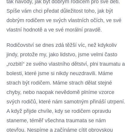
tak návody, jak být dobrým rodičem pro své děti.
Spíše vám chci předat důležitost toho, jak být
dobrým rodičem ve svých vlastních očích, ve své
vlastní hodnotě a ve své morální pravdě.
Rodičovství se dnes zdá těžší víc, než kdykoliv
jindy, protože my, jako lidstvo, jsme velmi často
„rozbití“ ze svého vlastního dětství, plni traumatu a
bolesti, které jsme si nikdy neuzdravili. Máme
strach být rodičem. Máme strach dělat stejné
chyby, nebo naopak nevědomě plníme vzorce
svých rodičů, které nám samotným přináší utrpení.
A když přijde chvíle, kdy se rodičem opravdu
staneme, téměř všechna traumata se nám
otevřou. Nespíme a začínáme cítit obrovskou