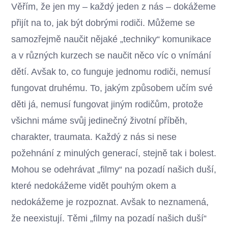
Věřím, že jen my – každý jeden z nás – dokážeme
přijít na to, jak být dobrými rodiči. Můžeme se
samozřejmě naučit nějaké „techniky“ komunikace
a v různých kurzech se naučit něco víc o vnímání
dětí. Avšak to, co funguje jednomu rodiči, nemusí
fungovat druhému. To, jakým způsobem učím své
děti já, nemusí fungovat jiným rodičům, protože
všichni máme svůj jedinečný životní příběh,
charakter, traumata. Každý z nás si nese
požehnání z minulých generací, stejně tak i bolest.
Mohou se odehrávat „filmy“ na pozadí našich duší,
které nedokážeme vidět pouhým okem a
nedokážeme je rozpoznat. Avšak to neznamená,
že neexistují. Těmi „filmy na pozadí našich duší“