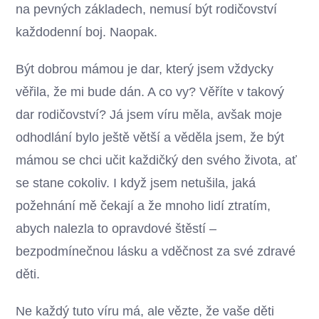
na pevných základech, nemusí být rodičovství
každodenní boj. Naopak.
Být dobrou mámou je dar, který jsem vždycky
věřila, že mi bude dán. A co vy? Věříte v takový
dar rodičovství? Já jsem víru měla, avšak moje
odhodlání bylo ještě větší a věděla jsem, že být
mámou se chci učit každičký den svého života, ať
se stane cokoliv. I když jsem netušila, jaká
požehnání mě čekají a že mnoho lidí ztratím,
abych nalezla to opravdové štěstí –
bezpodmínečnou lásku a vděčnost za své zdravé
děti.
Ne každý tuto víru má, ale vězte, že vaše děti