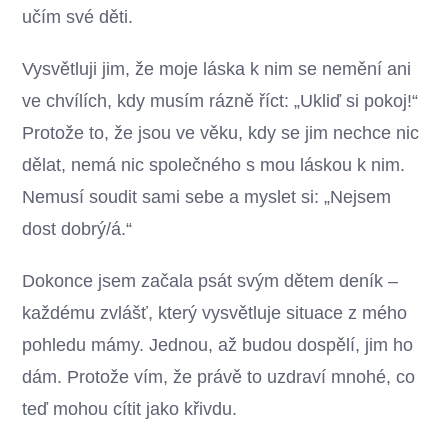
učím své děti.
Vysvětluji jim, že moje láska k nim se nemění ani
ve chvílích, kdy musím rázně říct: „Ukliď si pokoj!“
Protože to, že jsou ve věku, kdy se jim nechce nic
dělat, nemá nic společného s mou láskou k nim.
Nemusí soudit sami sebe a myslet si: „Nejsem
dost dobrý/á.“
Dokonce jsem začala psát svým dětem deník –
každému zvlášť, který vysvětluje situace z mého
pohledu mámy. Jednou, až budou dospělí, jim ho
dám. Protože vím, že právě to uzdraví mnohé, co
teď mohou cítit jako křivdu.