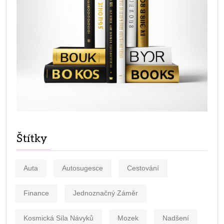
Štítky
Auta
Autosugesce
Cestování
Finance
Jednoznačný Záměr
Kosmická Síla Návyků
Mozek
Nadšení