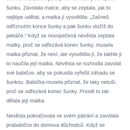
šunku. Zavolala matce, aby se zeptala, jak to
nejlépe udělat, a matka jí vysvětlila: „Začneš
odříznutím konce šunky a pak šunku vložíš do
pekáče.“ Když se novopečená nevěsta zeptala
matky, proč se odřezává konec šunky, musela
matka přiznat, že neví, ale vysvětlila jí, že takhle ji
to naučila její matka. Nevěsta se rozhodla zavolat
své babičce, aby se pokusila vyřešit záhadu se
šunkou. Babička musela přiznat, že taky netuší,
proč se odřezává konec šunky. Prostě to tak
dělala její matka.
Nevěsta pokračovala ve svém pátrání a zavolala
prababičce do domova důchodců. Když se