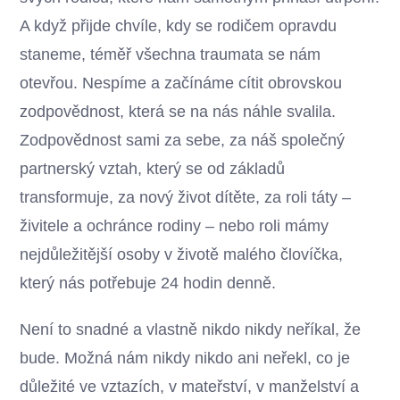
A když přijde chvíle, kdy se rodičem opravdu
staneme, téměř všechna traumata se nám
otevřou. Nespíme a začínáme cítit obrovskou
zodpovědnost, která se na nás náhle svalila.
Zodpovědnost sami za sebe, za náš společný
partnerský vztah, který se od základů
transformuje, za nový život dítěte, za roli táty –
živitele a ochránce rodiny – nebo roli mámy
nejdůležitější osoby v životě malého človíčka,
který nás potřebuje 24 hodin denně.
Není to snadné a vlastně nikdo nikdy neříkal, že
bude. Možná nám nikdy nikdo ani neřekl, co je
důležité ve vztazích, v mateřství, v manželství a