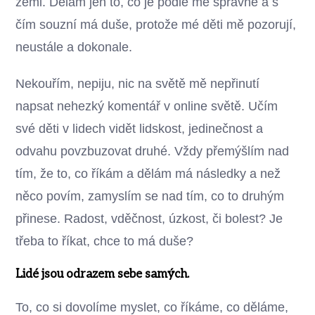
zemi. Dělám jen to, co je podle mě správné a s
čím souzní má duše, protože mé děti mě pozorují,
neustále a dokonale.
Nekouřím, nepiju, nic na světě mě nepřinutí
napsat nehezký komentář v online světě. Učím
své děti v lidech vidět lidskost, jedinečnost a
odvahu povzbuzovat druhé. Vždy přemýšlím nad
tím, že to, co říkám a dělám má následky a než
něco povím, zamyslím se nad tím, co to druhým
přinese. Radost, vděčnost, úzkost, či bolest? Je
třeba to říkat, chce to má duše?
Lidé jsou odrazem sebe samých.
To, co si dovolíme myslet, co říkáme, co děláme,