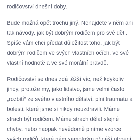
rodičovství dnešní doby.
Bude možná opět trochu jiný. Nenajdete v něm ani
tak návody, jak být dobrým rodičem pro své děti.
Spíše vám chci předat důležitost toho, jak být
dobrým rodičem ve svých vlastních očích, ve své
vlastní hodnotě a ve své morální pravdě.
Rodičovství se dnes zdá těžší víc, než kdykoliv
jindy, protože my, jako lidstvo, jsme velmi často
„rozbití“ ze svého vlastního dětství, plni traumatu a
bolesti, které jsme si nikdy neuzdravili. Máme
strach být rodičem. Máme strach dělat stejné
chyby, nebo naopak nevědomě plníme vzorce
svých rodičů, které nám samotným přináší utrpení.