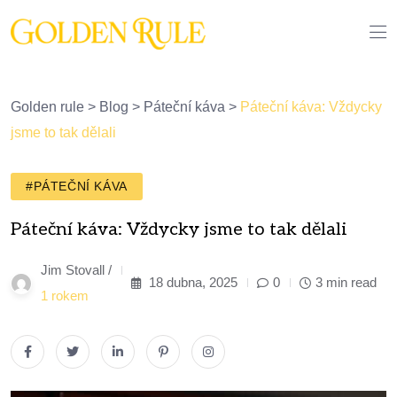
Golden rule
>
Blog
>
Páteční káva
>
Páteční káva: Vždycky
jsme to tak dělali
#PÁTEČNÍ KÁVA
Páteční káva: Vždycky jsme to tak dělali
Jim Stovall /
18 dubna, 2025
0
3 min read
1 rokem