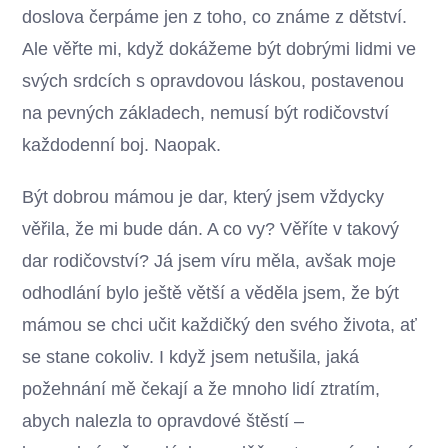
doslova čerpáme jen z toho, co známe z dětství.
Ale věřte mi, když dokážeme být dobrými lidmi ve
svých srdcích s opravdovou láskou, postavenou
na pevných základech, nemusí být rodičovství
každodenní boj. Naopak.
Být dobrou mámou je dar, který jsem vždycky
věřila, že mi bude dán. A co vy? Věříte v takový
dar rodičovství? Já jsem víru měla, avšak moje
odhodlání bylo ještě větší a věděla jsem, že být
mámou se chci učit každičký den svého života, ať
se stane cokoliv. I když jsem netušila, jaká
požehnání mě čekají a že mnoho lidí ztratím,
abych nalezla to opravdové štěstí –