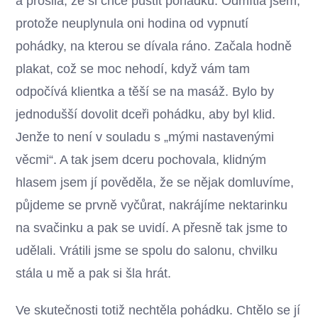
a prosila, že si chce pustit pohádku. Odmítla jsem,
protože neuplynula oni hodina od vypnutí
pohádky, na kterou se dívala ráno. Začala hodně
plakat, což se moc nehodí, když vám tam
odpočívá klientka a těší se na masáž. Bylo by
jednodušší dovolit dceři pohádku, aby byl klid.
Jenže to není v souladu s „mými nastavenými
věcmi“. A tak jsem dceru pochovala, klidným
hlasem jsem jí pověděla, že se nějak domluvíme,
půjdeme se prvně vyčůrat, nakrájíme nektarinku
na svačinku a pak se uvidí. A přesně tak jsme to
udělali. Vrátili jsme se spolu do salonu, chvilku
stála u mě a pak si šla hrát.
Ve skutečnosti totiž nechtěla pohádku. Chtělo se jí