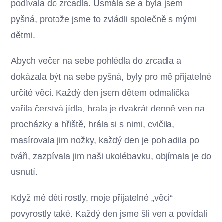
podívala do zrcadla. Usmála se a byla jsem
pyšná, protože jsme to zvládli společně s mými
dětmi.
Abych večer na sebe pohlédla do zrcadla a
dokázala být na sebe pyšná, byly pro mě přijatelné
určité věci. Každý den jsem dětem odmalička
vařila čerstvá jídla, brala je dvakrát denně ven na
procházky a hřiště, hrála si s nimi, cvičila,
masírovala jim nožky, každý den je pohladila po
tváři, zazpívala jim naši ukolébavku, objímala je do
usnutí.
Když mé děti rostly, moje přijatelné „věci“
povyrostly také. Každý den jsme šli ven a povídali