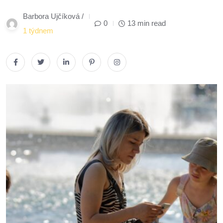
Barbora Ujčíková /
0
13 min read
1 týdnem