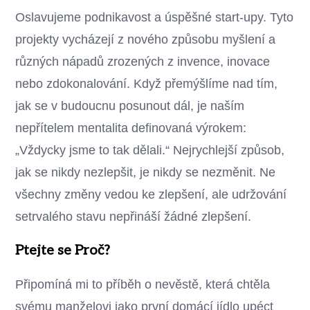
Oslavujeme podnikavost a úspěšné start-upy. Tyto
projekty vycházejí z nového způsobu myšlení a
různých nápadů zrozených z invence, inovace
nebo zdokonalování. Když přemýšlíme nad tím,
jak se v budoucnu posunout dál, je naším
nepřítelem mentalita definovaná výrokem:
„Vždycky jsme to tak dělali.“ Nejrychlejší způsob,
jak se nikdy nezlepšit, je nikdy se nezměnit. Ne
všechny změny vedou ke zlepšení, ale udržování
setrvalého stavu nepřináší žádné zlepšení.
Ptejte se Proč?
Připomíná mi to příběh o nevěstě, která chtěla
svému manželovi jako první domácí jídlo upéct