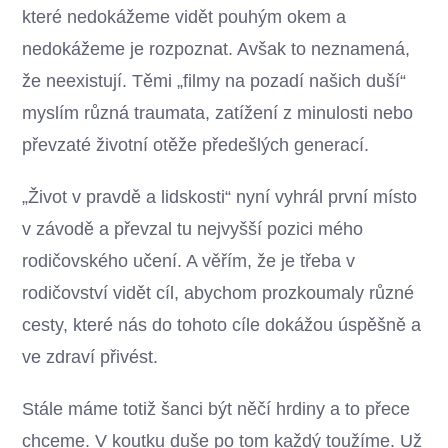
které nedokážeme vidět pouhým okem a
nedokážeme je rozpoznat. Avšak to neznamená,
že neexistují. Těmi „filmy na pozadí našich duší“
myslím různá traumata, zatížení z minulosti nebo
převzaté životní otěže předešlých generací.
„Život v pravdě a lidskosti“ nyní vyhrál první místo
v závodě a převzal tu nejvyšší pozici mého
rodičovského učení. A věřím, že je třeba v
rodičovství vidět cíl, abychom prozkoumaly různé
cesty, které nás do tohoto cíle dokážou úspěšně a
ve zdraví přivést.
Stále máme totiž šanci být něčí hrdiny a to přece
chceme. V koutku duše po tom každý toužíme. Už