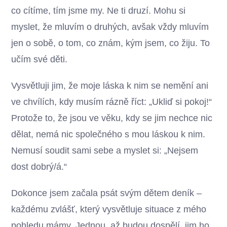
co cítíme, tím jsme my. Ne ti druzí. Mohu si
myslet, že mluvím o druhých, avšak vždy mluvím
jen o sobě, o tom, co znám, kým jsem, co žiju. To
učím své děti.
Vysvětluji jim, že moje láska k nim se nemění ani
ve chvílích, kdy musím rázně říct: „Ukliď si pokoj!“
Protože to, že jsou ve věku, kdy se jim nechce nic
dělat, nemá nic společného s mou láskou k nim.
Nemusí soudit sami sebe a myslet si: „Nejsem
dost dobrý/á.“
Dokonce jsem začala psát svým dětem deník –
každému zvlášť, který vysvětluje situace z mého
pohledu mámy. Jednou, až budou dospělí, jim ho