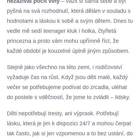
nezažívat pocit viny
– vážit si sama sebe a být
pyšná na svá rozhodnutí, která dělám v souladu s
hodnotami a láskou k sobě a svým dětem. Dnes tu
vedle mě sedí teenager kluk i holka, čtyřletá
princezna a proto vám mohu upřímně říct, že
každé období je kouzelné úplně jiným způsobem.
Stejně jako všechno na této zemi, i rodičovství
vyžaduje čas na růst. Když jsou děti malé, každý
večer se potřebujeme podívat do zrcadla, uléhat
do postele s vděčností, že jsme to zvládli – lidsky.
Děti nepotřebují tresty, ani výprask. Potřebují
lásku, která je jim k dispozici 24/7 a mohou čerpat
tak často, jak si jen vzpomenou a to bez ustání, do