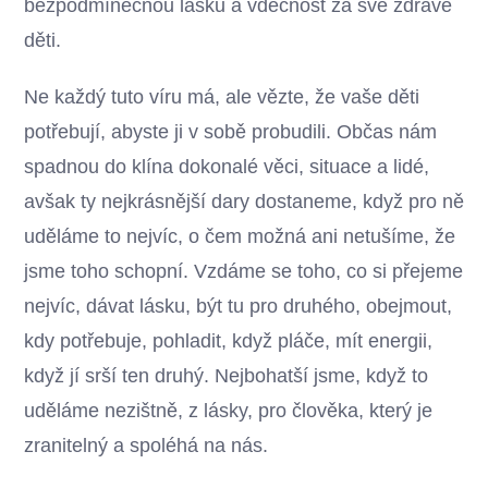
bezpodmínečnou lásku a vděčnost za své zdravé
děti.
Ne každý tuto víru má, ale vězte, že vaše děti
potřebují, abyste ji v sobě probudili. Občas nám
spadnou do klína dokonalé věci, situace a lidé,
avšak ty nejkrásnější dary dostaneme, když pro ně
uděláme to nejvíc, o čem možná ani netušíme, že
jsme toho schopní. Vzdáme se toho, co si přejeme
nejvíc, dávat lásku, být tu pro druhého, obejmout,
kdy potřebuje, pohladit, když pláče, mít energii,
když jí srší ten druhý. Nejbohatší jsme, když to
uděláme nezištně, z lásky, pro člověka, který je
zranitelný a spoléhá na nás.