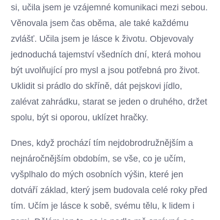
si, učila jsem je vzájemné komunikaci mezi sebou.
Věnovala jsem čas oběma, ale také každému
zvlášť. Učila jsem je lásce k životu. Objevovaly
jednoduchá tajemství všedních dní, která mohou
být uvolňující pro mysl a jsou potřebná pro život.
Uklidit si prádlo do skříně, dát pejskovi jídlo,
zalévat zahrádku, starat se jeden o druhého, držet
spolu, být si oporou, uklízet hračky.
Dnes, když prochází tím nejdobrodružnějším a
nejnáročnějším obdobím, se vše, co je učím,
vyšplhalo do mých osobních výšin, které jen
dotváří základ, který jsem budovala celé roky před
tím. Učím je lásce k sobě, svému tělu, k lidem i