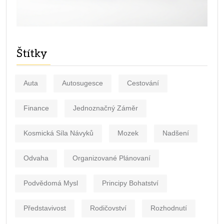
Štítky
Auta
Autosugesce
Cestování
Finance
Jednoznačný Záměr
Kosmická Síla Návyků
Mozek
Nadšení
Odvaha
Organizované Plánovaní
Podvědomá Mysl
Principy Bohatství
Představivost
Rodičovství
Rozhodnutí