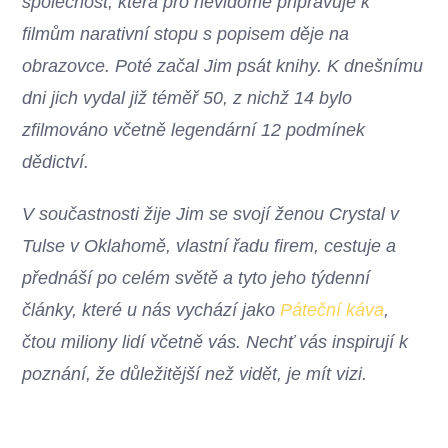
společnost, která pro nevidomé připravuje k
filmům narativní stopu s popisem děje na
obrazovce. Poté začal Jim psát knihy. K dnešnímu
dni jich vydal již téměř 50, z nichž 14 bylo
zfilmováno včetně legendární 12 podmínek
dědictví.
V součastnosti žije Jim se svojí ženou Crystal v
Tulse v Oklahomě, vlastní řadu firem, cestuje a
přednáší po celém světě a tyto jeho týdenní
články, které u nás vychází jako
Páteční káva
,
čtou miliony lidí včetně vás. Nechť vás inspirují k
poznání, že důležitější než vidět, je mít vizi.