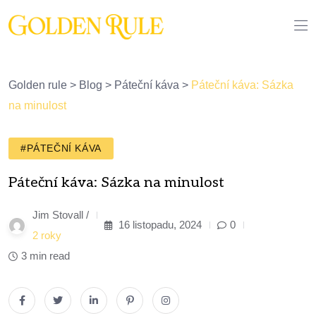
Golden rule
>
Blog
>
Páteční káva
>
Páteční káva: Sázka
na minulost
#PÁTEČNÍ KÁVA
Páteční káva: Sázka na minulost
Jim Stovall /
16 listopadu, 2024
0
2 roky
3 min read