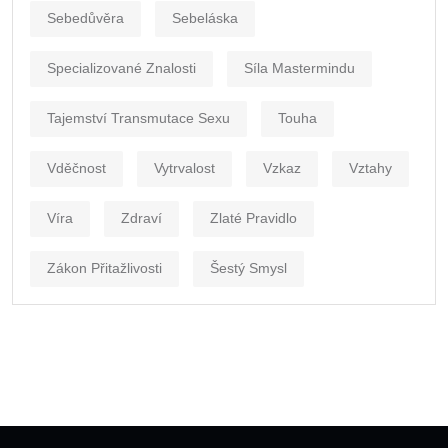
Sebedůvěra
Sebeláska
Specializované Znalosti
Síla Mastermindu
Tajemství Transmutace Sexu
Touha
Vděčnost
Vytrvalost
Vzkaz
Vztahy
Víra
Zdraví
Zlaté Pravidlo
Zákon Přitažlivosti
Šestý Smysl