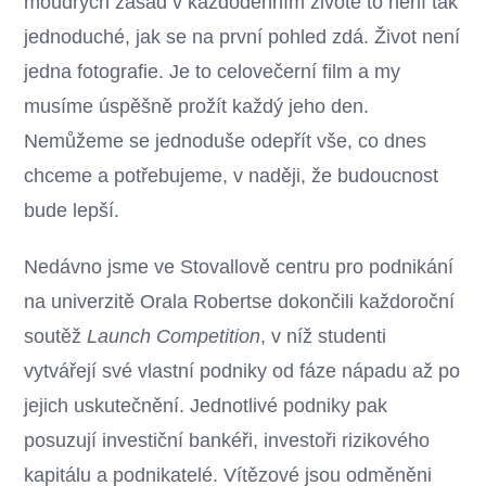
moudrých zásad v každodenním životě to není tak
jednoduché, jak se na první pohled zdá. Život není
jedna fotografie. Je to celovečerní film a my
musíme úspěšně prožít každý jeho den.
Nemůžeme se jednoduše odepřít vše, co dnes
chceme a potřebujeme, v naději, že budoucnost
bude lepší.
Nedávno jsme ve Stovallově centru pro podnikání
na univerzitě Orala Robertse dokončili každoroční
soutěž
Launch Competition
, v níž studenti
vytvářejí své vlastní podniky od fáze nápadu až po
jejich uskutečnění. Jednotlivé podniky pak
posuzují investiční bankéři, investoři rizikového
kapitálu a podnikatelé. Vítězové jsou odměněni