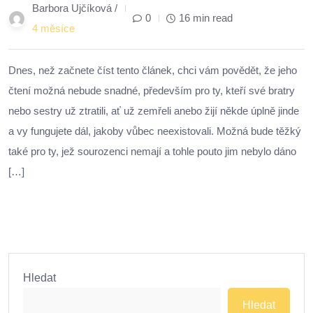
Barbora Ujčíková /
0
16 min read
4 měsíce
Dnes, než začnete číst tento článek, chci vám povědět, že jeho
čtení možná nebude snadné, především pro ty, kteří své bratry
nebo sestry už ztratili, ať už zemřeli anebo žijí někde úplně jinde
a vy fungujete dál, jakoby vůbec neexistovali. Možná bude těžký
také pro ty, jež sourozenci nemají a tohle pouto jim nebylo dáno
[…]
Hledat
Hledat