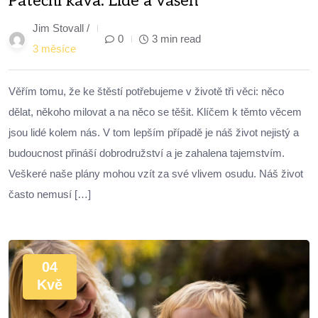
Páteční káva: Lidé a vášeň
Jim Stovall /
0
3 min read
3 měsíce
Věřím tomu, že ke štěstí potřebujeme v životě tři věci: něco
dělat, někoho milovat a na něco se těšit. Klíčem k těmto věcem
jsou lidé kolem nás. V tom lepším případě je náš život nejistý a
budoucnost přináší dobrodružství a je zahalena tajemstvím.
Veškeré naše plány mohou vzít za své vlivem osudu. Náš život
často nemusí […]
04
Kvě