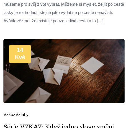
můžeme pro svůj život vybrat. Můžeme si myslet, že jít po cestě
lásky je rozhodnutí stejně jako vydat se po cestě nenávisti.
Avšak vězme, že existuje pouze jediná cesta a to […]
14
Kvě
Vzkaz
Vztahy
Série VZKAZ: Když jedno slovo změní