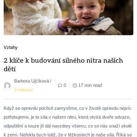
Vztahy
2 klíče k budování silného nitra našich
dětí
Barbora Ujčíková /
0
17 min read
3 měsíce
Když se opravdu poctivě zamyslíme, co v životě opravdu nejvíc
potřebujeme, je to síla v našem nitru, která otvírá dveře odvaze,
odpuštění a touze jít dál navzdory všemu, co se nás snaží skolit
k zemi. Neřekla bych totiž, že v těžkostech je naše síla. Říká se