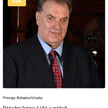
Kvě
Principy Bohatství
Vztahy