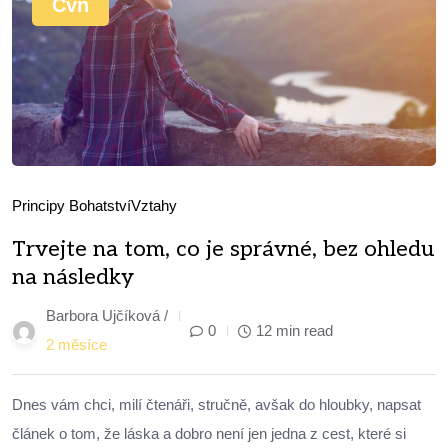
Čvn
Principy Bohatství
Vztahy
Trvejte na tom, co je správné, bez ohledu
na následky
Barbora Ujčíková /
0
12 min read
2 měsíce
Dnes vám chci, milí čtenáři, stručně, avšak do hloubky, napsat
článek o tom, že láska a dobro není jen jedna z cest, které si