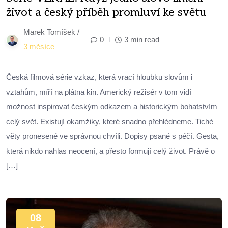
život a český příběh promluví ke světu
Marek Tomíšek /
0
3 min read
3 měsíce
Česká filmová série vzkaz, která vrací hloubku slovům i
vztahům, míří na plátna kin. Americký režisér v tom vidí
možnost inspirovat českým odkazem a historickým bohatstvím
celý svět. Existují okamžiky, které snadno přehlédneme. Tiché
věty pronesené ve správnou chvíli. Dopisy psané s péčí. Gesta,
která nikdo nahlas neocení, a přesto formují celý život. Právě o
[…]
08