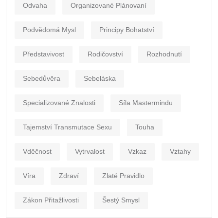
Odvaha
Organizované Plánovaní
Podvědomá Mysl
Principy Bohatství
Představivost
Rodičovství
Rozhodnutí
Sebedůvěra
Sebeláska
Specializované Znalosti
Síla Mastermindu
Tajemství Transmutace Sexu
Touha
Vděčnost
Vytrvalost
Vzkaz
Vztahy
Víra
Zdraví
Zlaté Pravidlo
Zákon Přitažlivosti
Šestý Smysl