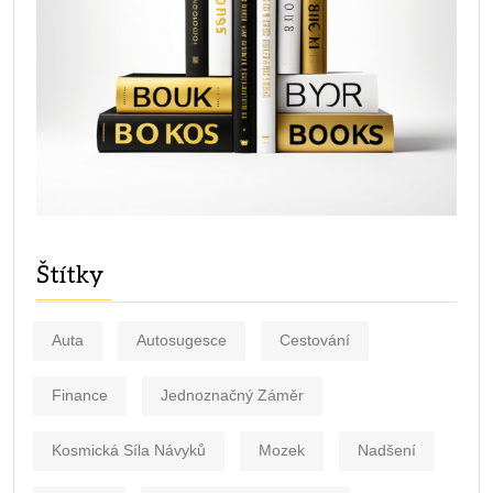
Štítky
Auta
Autosugesce
Cestování
Finance
Jednoznačný Záměr
Kosmická Síla Návyků
Mozek
Nadšení