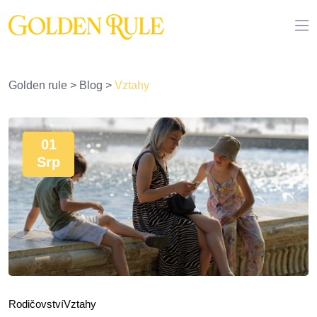
Golden rule
>
Blog
>
Vztahy
01
Srp
Rodičovství
Vztahy