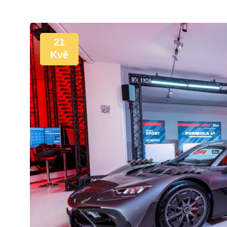
21
Kvě