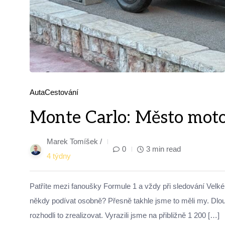
Auta
Cestování
Monte Carlo: Město moto
Marek Tomíšek /
0
3 min read
4 týdny
Patříte mezi fanoušky Formule 1 a vždy při sledování Velké 
někdy podívat osobně? Přesně takhle jsme to měli my. Dlouh
rozhodli to zrealizovat. Vyrazili jsme na přibližně 1 200 […]