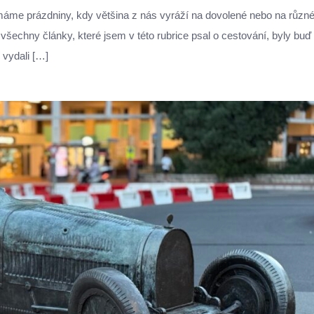
 máme prázdniny, kdy většina z nás vyráží na dovolené nebo na různ
 všechny články, které jsem v této rubrice psal o cestování, byly buď
 vydali […]