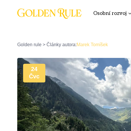
Osobní rozvoj
Golden rule
>
Články autora:
Marek Tomíšek
24
Čvc