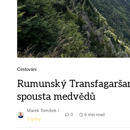
Cestování
Rumunský Transfagaršan
spousta medvědů
Marek Tomíšek /
0
6 min read
2 týdny