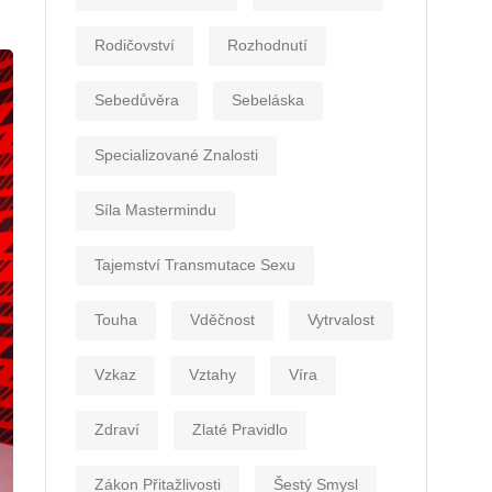
Rodičovství
Rozhodnutí
Sebedůvěra
Sebeláska
Specializované Znalosti
Síla Mastermindu
Tajemství Transmutace Sexu
Touha
Vděčnost
Vytrvalost
Vzkaz
Vztahy
Víra
Zdraví
Zlaté Pravidlo
Zákon Přitažlivosti
Šestý Smysl