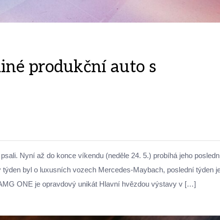
né produkční auto s
sali. Nyní až do konce víkendu (neděle 24. 5.) probíhá jeho posledn
hý týden byl o luxusních vozech Mercedes-Maybach, poslední týden j
AMG ONE je opravdový unikát Hlavní hvězdou výstavy v […]