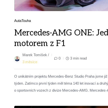
Auta
Touha
Mercedes-AMG ONE: Jedi
motorem z F1
Marek Tomíšek /
0
3 min read
3 měsíce
O unikátním projektu Mercedes-Benz Studio Praha jsme již p
týden. Zatímco první týden měl téma 140 let inovací a dru
o sportovních vozech z divize Mercedes-AMG. Mercedes-