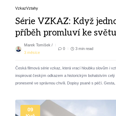
Vzkaz
Vztahy
Série VZKAZ: Když jedno
příběh promluví ke svět
Marek Tomíšek /
0
3 min read
3 měsíce
Česká filmová série vzkaz, která vrací hloubku slovům i vz
inspirovat českým odkazem a historickým bohatstvím celý s
pronesené ve správnou chvíli. Dopisy psané s péčí. Gesta, k
09
Kvě