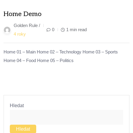
03
Home Demo
Říj
Golden Rule /
0
1 min read
4 roky
Home 01 – Main Home 02 – Technology Home 03 – Sports
Home 04 – Food Home 05 – Politics
Hledat
Hledat