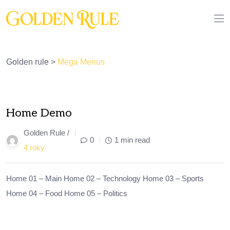
Golden rule
>
Mega Menus
03
Home Demo
Říj
Golden Rule /
0
1 min read
4 roky
Home 01 – Main Home 02 – Technology Home 03 – Sports
Home 04 – Food Home 05 – Politics