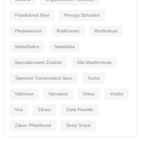
Podvědomá Mysl
Principy Bohatství
Představivost
Rodičovství
Rozhodnutí
Sebedůvěra
Sebeláska
Specializované Znalosti
Síla Mastermindu
Tajemství Transmutace Sexu
Touha
Vděčnost
Vytrvalost
Vzkaz
Vztahy
Víra
Zdraví
Zlaté Pravidlo
Zákon Přitažlivosti
Šestý Smysl