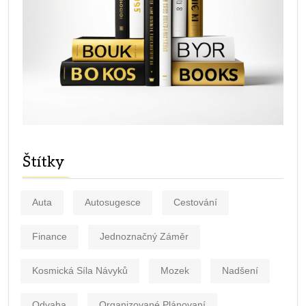
Štítky
Auta
Autosugesce
Cestování
Finance
Jednoznačný Záměr
Kosmická Síla Návyků
Mozek
Nadšení
Odvaha
Organizované Plánovaní